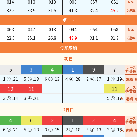
014
013
018
006
057
051
No.
32.5
33.9
31.5
41.3
32.4
45.2
2連率
ボート
063
047
018
044
054
068
No.
22.5
35.1
26.8
48.9
31.1
31.3
2連率
今節成績
初日
レース
5
3
4
1
9
7
枠番色
1
①
.21
5
⑤
.13
6
⑤
.13
4
④
.28
2
④
.17
1
③
.19
進入
成績
レース
12
11
11
枠番色
3
③
.14
3
④
.21
5
③
.17
進入
成績
2日目
レース
4
6
2
1
3
4
枠番色
6
②
.21
5
⑥
.13
3
⑤
.15
2
②
.18
3
③
.13
3
③
.16
進入
成績