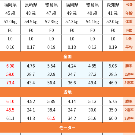
福岡県
長崎県
徳島県
福岡県
徳島県
愛知県
出身
45
歳
48
歳
47
歳
49
歳
40
歳
41
歳
年齢
52.0
kg
54.5
kg
52.3
kg
57.3
kg
54.1
kg
52.0
kg
体重
F0
F0
F0
F0
F0
F0
F数
L0
L0
L0
L0
L0
L0
L数
0.16
0.17
0.19
0.18
0.12
0.19
平均
全国
6.98
4.76
5.54
4.24
4.85
5.06
勝率
59.0
28.7
32.9
24.7
27.3
28.5
2連率
73.4
43.4
56.4
36.6
49.4
46.9
3連率
当地
6.10
4.52
5.85
4.14
5.13
5.75
勝率
45.5
24.1
38.4
24.7
30.0
35.0
2連率
61.1
41.3
61.5
34.2
51.6
60.0
3連率
モーター