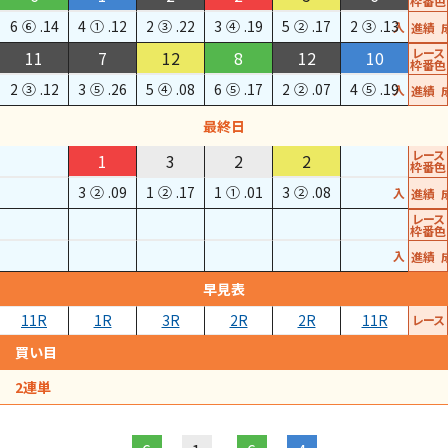
枠番色
6
⑥
.14
4
①
.12
2
③
.22
3
④
.19
5
②
.17
2
③
.13
進入
成績
レース
11
7
12
8
12
10
枠番色
2
③
.12
3
⑤
.26
5
④
.08
6
⑤
.17
2
②
.07
4
⑤
.19
進入
成績
最終日
レース
1
3
2
2
枠番色
3
②
.09
1
②
.17
1
①
.01
3
②
.08
進入
成績
レース
枠番色
進入
成績
早見表
11R
1R
3R
2R
2R
11R
レース
買い目
2連単