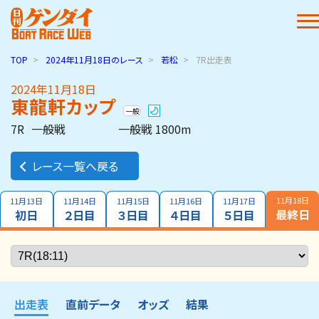
TOP
2024年11月18日
のレース
若松
7R出走表
2024年11月18日
東龍軒カップ
一般
7R
一般戦
一般戦 1800m
レース一覧へ戻る
11月18日
11月13日
11月14日
11月15日
11月16日
11月17日
最終日
初日
２日目
３日目
４日目
５日目
出走表
直前データ
オッズ
結果