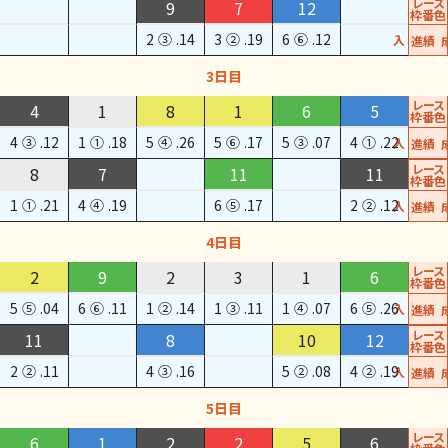
レース
9
7
12
枠番色
2
③
.14
3
②
.19
6
⑥
.12
進入
成績
3日目
レース
4
1
8
1
6
5
枠番色
4
③
.12
1
①
.18
5
④
.26
5
⑥
.17
5
③
.07
4
①
.22
進入
成績
レース
8
7
11
11
枠番色
1
①
.21
4
④
.19
6
⑤
.17
2
②
.12
進入
成績
4日目
レース
2
9
2
3
1
6
枠番色
5
⑤
.04
6
⑥
.11
1
②
.14
1
③
.11
1
④
.07
6
⑤
.26
進入
成績
レース
11
8
10
12
枠番色
2
②
.11
4
③
.16
5
②
.08
4
②
.19
進入
成績
5日目
レース
6
1
2
2
5
6