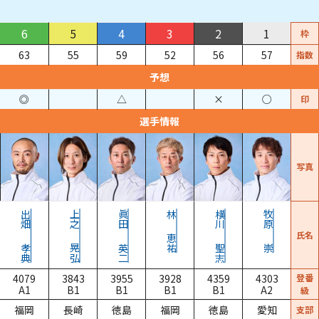
6
5
4
3
2
1
枠
63
55
59
52
56
57
指数
予想
◎
△
×
○
印
選手情報
写真
出畑
上之
眞田
林
横川
牧原
氏名
恵祐
孝典
晃弘
英二
聖志
崇
4079
3843
3955
3928
4359
4303
登番
A1
B1
B1
B1
B1
A2
級
福岡
長崎
徳島
福岡
徳島
愛知
支部