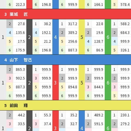
6
212.3
6
196.8
6
999.9
6
166.1
5
578.4
3
栗城
匠
2
27.8
1
38.2
1
317.2
1
22.8
1
588.2
4
135.6
4
192.1
2
389.2
2
19.6
2
684.3
1
2
4
5
6
5
17.5
5
21.2
5
256.6
4
128.7
4
999.9
6
175.9
6
196.8
6
887.3
6
86.9
5
326.1
4
山下
智己
2
865.3
1
999.9
1
999.9
1
999.9
1
999.9
3
902.5
3
999.9
2
999.9
2
999.9
2
999.9
1
2
3
5
6
5
887.3
5
999.9
5
894.8
3
844.3
3
999.9
6
999.9
6
999.9
6
999.9
6
999.9
5
999.9
5
前田
翔
2
44.2
1
55.3
1
35.2
1
489.2
1
230.1
3
33.5
3
37.4
2
32.7
2
591.5
2
279.2
1
2
3
4
6