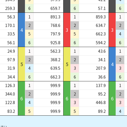
259.3
6
659.7
6
57.1
6
56.3
1
891.3
1
859.3
1
170.1
2
768.6
2
634.7
2
4
3
3
33.5
5
797.9
5
662.3
4
56.1
6
925.8
6
594.2
6
24.9
1
562.3
1
43.6
1
97.9
2
368.2
2
34.1
2
5
5
4
31.9
4
639.5
3
207.9
3
34.4
6
662.3
6
36.6
6
126.3
1
999.9
1
137.9
1
344.0
2
999.9
2
95.2
2
6
6
6
122.8
4
999.9
3
446.8
3
83.2
5
999.9
5
89.2
4
さい。