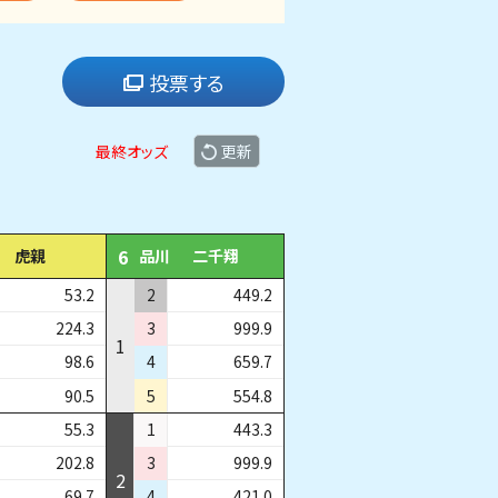
投票する
最終オッズ
更新
6
虎親
品川
二千翔
53.2
2
449.2
224.3
3
999.9
1
98.6
4
659.7
90.5
5
554.8
55.3
1
443.3
202.8
3
999.9
2
69.7
4
421.0