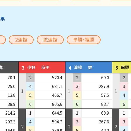
結果
2連複
拡連複
単勝・複勝
3
4
5
洋
小野
京平
渡邉
健
田頭
70.1
2
520.4
2
69.0
2
25.0
4
681.1
3
287.9
3
1
1
1
13.8
5
466.7
5
57.5
4
38.9
6
805.6
6
88.7
6
214.2
1
644.5
1
68.9
1
202.3
4
504.7
3
267.6
3
2
2
2
164.9
5
379.9
5
42.2
4