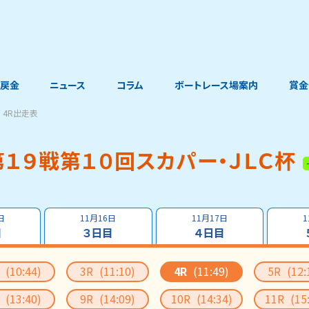
戻金
ニュース
コラム
ボートレース場案内
賞金
4R出走表
１９戦第１０回スカパー・ＪＬＣ杯
日
11月16日
11月17日
1
目
３日目
４日目
R
(10:44)
3R
(11:10)
4R
(11:49)
5R
(12:
R
(13:40)
9R
(14:09)
10R
(14:34)
11R
(15