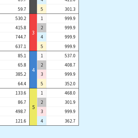
59.7
5
301.3
530.2
1
999.9
415.8
2
999.9
3
744.7
4
999.9
637.1
5
999.9
85.1
1
537.0
65.8
2
408.7
4
385.2
3
999.9
64.4
5
352.0
133.6
1
468.0
86.7
2
301.9
5
498.7
3
999.9
121.6
4
362.7