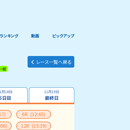
ランキング
動画
ピックアップ
レース一覧へ戻る
一般
1月18日
11月19日
５日目
最終日
17)
6R
(12:45)
:06)
12R
(15:39)