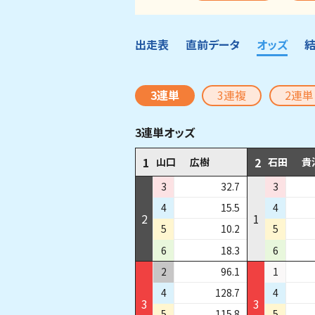
出走表
直前データ
オッズ
3連単
3連複
2連単
3連単オッズ
1
2
山口
広樹
石田
貴
3
32.7
3
4
15.5
4
2
1
5
10.2
5
6
18.3
6
2
96.1
1
4
128.7
4
3
3
5
115.8
5