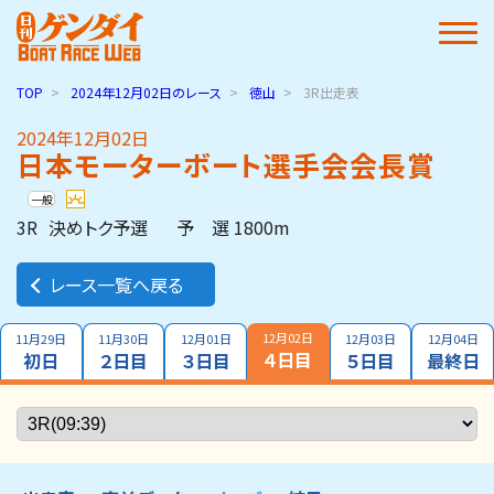
TOP
2024年12月02日
のレース
徳山
3R出走表
2024年12月02日
日本モーターボート選手会会長賞
一般
3R
決めトク予選
予 選 1800m
レース一覧へ戻る
12月02日
11月29日
11月30日
12月01日
12月03日
12月04日
４日目
初日
２日目
３日目
５日目
最終日