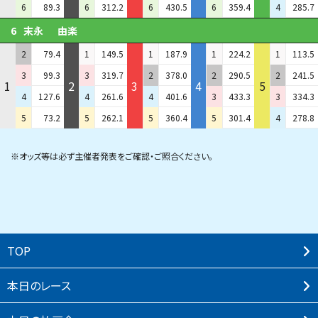
6
89.3
6
312.2
6
430.5
6
359.4
4
285.7
6
末永
由楽
2
79.4
1
149.5
1
187.9
1
224.2
1
113.5
3
99.3
3
319.7
2
378.0
2
290.5
2
241.5
1
2
3
4
5
4
127.6
4
261.6
4
401.6
3
433.3
3
334.3
5
73.2
5
262.1
5
360.4
5
301.4
4
278.8
※オッズ等は必ず主催者発表をご確認・ご照合ください。
TOP
本⽇のレース