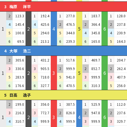
3
梅原
祥平
2
123.3
1
192.4
1
277.0
1
183.7
1
128.0
4
145.4
4
425.6
2
476.5
2
366.4
2
237.8
1
2
4
5
6
5
100.8
5
294.0
5
344.0
4
345.8
4
230.9
6
69.5
6
213.1
6
239.3
6
165.0
5
164.3
4
大塚
浩二
2
305.6
1
431.2
1
517.6
1
469.7
1
204.7
3
330.6
3
905.5
2
999.9
2
852.7
2
262.4
1
2
3
5
6
5
283.9
5
718.0
5
941.0
3
999.9
3
407.9
6
176.6
6
327.7
6
470.5
6
310.3
5
256.0
5
日高
逸子
2
199.0
1
356.0
1
387.5
1
525.9
1
112.0
3
216.3
3
772.7
2
826.0
2
947.8
2
237.6
1
2
3
4
6
4
310.7
4
999.9
4
999.9
3
999.9
3
329.7