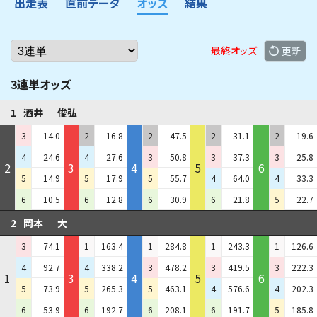
出走表
直前データ
オッズ
結果
最終オッズ
更新
3連単オッズ
1
酒井
俊弘
3
14.0
2
16.8
2
47.5
2
31.1
2
19.6
4
24.6
4
27.6
3
50.8
3
37.3
3
25.8
2
3
4
5
6
5
14.9
5
17.9
5
55.7
4
64.0
4
33.3
6
10.5
6
12.8
6
30.9
6
21.8
5
22.7
2
岡本
大
3
74.1
1
163.4
1
284.8
1
243.3
1
126.6
4
92.7
4
338.2
3
478.2
3
419.5
3
222.3
1
3
4
5
6
5
73.9
5
265.3
5
463.1
4
576.6
4
202.3
6
53.9
6
192.7
6
208.1
6
191.7
5
185.8