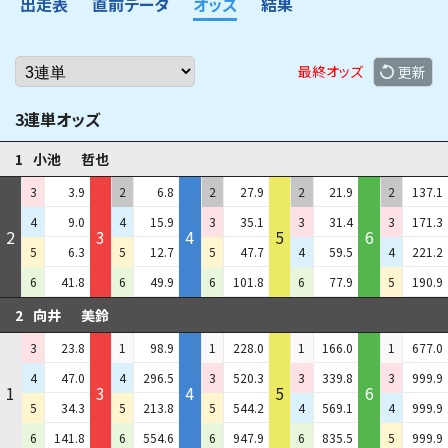
出走表
直前データ
オッズ
結果
最終オッズ
更新
3連単オッズ
1
小池
哲也
3
3.9
2
6.8
2
27.9
2
21.9
2
137.1
4
9.0
4
15.9
3
35.1
3
31.4
3
171.3
2
3
4
5
6
5
6.3
5
12.7
5
47.7
4
59.5
4
221.2
6
41.8
6
49.9
6
101.8
6
77.9
5
190.9
2
向井
美鈴
3
23.8
1
98.9
1
228.0
1
166.0
1
677.0
4
47.0
4
296.5
3
520.3
3
339.8
3
999.9
1
3
4
5
6
5
34.3
5
213.8
5
544.2
4
569.1
4
999.9
6
141.8
6
554.6
6
947.9
6
835.5
5
999.9