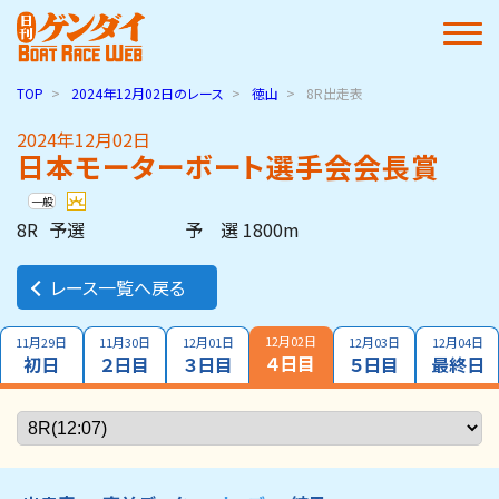
TOP
2024年12月02日
のレース
徳山
8R出走表
2024年12月02日
日本モーターボート選手会会長賞
一般
8R
予選
予 選 1800m
レース一覧へ戻る
12月02日
11月29日
11月30日
12月01日
12月03日
12月04日
４日目
初日
２日目
３日目
５日目
最終日