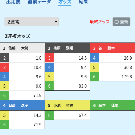
出走表
直前データ
オッズ
結果
最終オッズ
更新
2連複オッズ
1
2
3
佐藤
大騎
篠原
飛翔
谷
勝幸
2
1.8
3
14.5
4
26.9
3
10.4
4
9.4
5
30.8
4
9.6
5
9.6
6
179.8
5
9.8
6
83.0
6
71.9
4
5
6
日高
逸子
小池
哲也
藤本
佳史
5
14.3
6
67.4
6
71.9