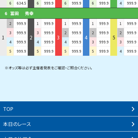
6
634.5
6
999.9
6
999.9
6
999.9
4
999.9
6
冨田
秀幸
2
999.9
1
999.9
1
999.9
1
999.9
1
999.9
3
999.9
3
999.9
2
999.9
2
999.9
2
999.9
1
2
3
4
5
4
999.9
4
999.9
4
999.9
3
999.9
3
999.9
5
999.9
5
999.9
5
999.9
5
999.9
4
999.9
※オッズ等は必ず主催者発表をご確認・ご照合ください。
TOP
本⽇のレース