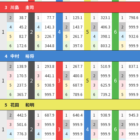
3
川島
圭司
2
38.7
1
77.7
1
125.1
1
323.1
1
798.6
4
45.2
4
141.3
2
143.7
2
406.3
2
999.9
1
2
4
5
6
5
82.7
5
226.7
5
261.7
4
398.1
4
932.6
6
172.6
6
344.8
6
397.0
6
803.2
5
999.9
4
中村
裕将
2
138.9
1
293.8
1
267.7
1
510.9
1
837.1
3
170.5
3
441.1
2
480.8
2
999.9
2
999.9
1
2
3
5
6
5
237.5
5
938.9
5
687.9
3
625.9
3
999.9
6
365.7
6
999.7
6
789.6
6
739.2
5
999.9
5
花田
和明
2
442.5
1
687.9
1
640.4
1
938.9
1
945.3
3
501.6
3
999.9
2
999.9
2
999.9
2
999.9
1
2
3
4
6
4
776.3
4
999.9
4
999.9
3
999.9
3
999.9