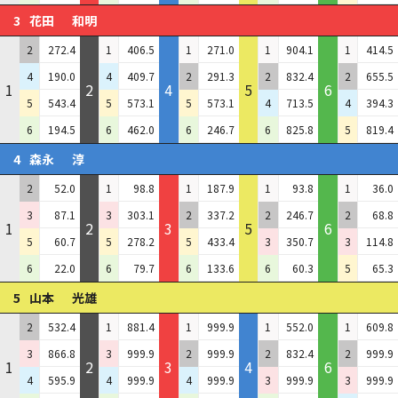
3
花田
和明
2
272.4
1
406.5
1
271.0
1
904.1
1
414.5
4
190.0
4
409.7
2
291.3
2
832.4
2
655.5
1
2
4
5
6
5
543.4
5
573.1
5
573.1
4
713.5
4
394.3
6
194.5
6
462.0
6
246.7
6
825.8
5
819.4
4
森永
淳
2
52.0
1
98.8
1
187.9
1
93.8
1
36.0
3
87.1
3
303.1
2
337.2
2
246.7
2
68.8
1
2
3
5
6
5
60.7
5
278.2
5
433.4
3
350.7
3
114.8
6
22.0
6
79.7
6
133.6
6
60.3
5
65.3
5
山本
光雄
2
532.4
1
881.4
1
999.9
1
552.0
1
609.8
3
866.8
3
999.9
2
999.9
2
832.4
2
999.9
1
2
3
4
6
4
595.9
4
999.9
4
999.9
3
999.9
3
999.9