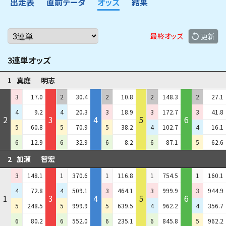
出走表
直前データ
オッズ
結果
最終オッズ
更新
3連単オッズ
1
真庭
明志
3
17.0
2
30.4
2
10.8
2
148.3
2
27.1
4
9.2
4
20.3
3
18.9
3
172.7
3
41.8
2
3
4
5
6
5
60.8
5
70.9
5
38.2
4
102.7
4
16.1
6
12.9
6
32.9
6
8.2
6
87.1
5
62.6
2
加瀬
智宏
3
148.1
1
370.6
1
116.8
1
754.5
1
160.1
4
72.8
4
509.1
3
464.1
3
999.9
3
944.9
1
3
4
5
6
5
248.5
5
999.9
5
639.5
4
962.2
4
356.7
6
80.2
6
552.0
6
235.1
6
845.8
5
962.2