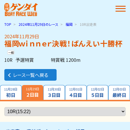
TOP
2024年11月29日
のレース
福岡
10R出走表
2024年11月29日
福岡ｗｉｎｎｅｒ決戦！ばんえい十勝杯
一般
10R
予選特賞
特賞戦 1200m
レース一覧へ戻る
11月29日
11月28日
11月30日
12月01日
12月02日
12月03日
２日目
初日
３日目
４日目
５日目
最終日