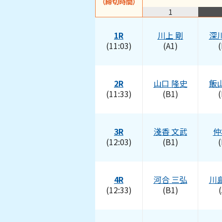
（締切時間）
1
1R
川上
剛
深
(11:03)
(A1)
(
2R
山口
隆史
飯
(11:33)
(B1)
(
3R
淺香
文武
仲
(12:03)
(B1)
(
4R
河合
三弘
川
(12:33)
(B1)
(