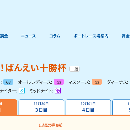
戻金
ニュース
コラム
ボートレース場案内
賞金
戦！ばんえい十勝杯
一般
:
オールレディース:
マスターズ:
ヴィーナス:
G3
G3
G3
ナイター:
ミッドナイト:
日
11月30日
12月01日
1
目
３日目
４日目
出場選手（級）