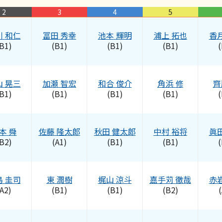
2
3
4
5
川
和仁
冨田
秀幸
池本
輝明
浦上
拓也
香
B1)
(B1)
(B1)
(B1)
(
山
晃三
加瀬
智宏
和合
俊介
角浜
修
齊
B1)
(B1)
(B1)
(B1)
(
本
舜
佐藤
隆太郎
秋田
健太郎
中村
裕将
眞
B2)
(A1)
(B1)
(B1)
(
島
圭司
東
潤樹
梶山
涼斗
嘉手苅
徹哉
赤
A2)
(B1)
(B1)
(B2)
(