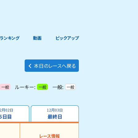
ランキング
動画
ピックアップ
本日のレースへ戻る
ルーキー:
一般:
一般
一般
一般
2月02日
12月03日
５日目
最終日
レース情報