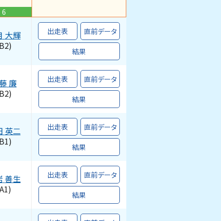
6
出走表
直前データ
月
大輝
B2)
結果
出走表
直前データ
藤
廉
B2)
結果
出走表
直前データ
田
英二
B1)
結果
出走表
直前データ
岩
善生
A1)
結果