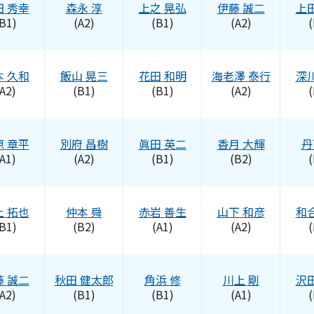
田
秀幸
森永
淳
上之
晃弘
伊藤
誠二
上
B1)
(A2)
(B1)
(A2)
(
本
久和
飯山
晃三
花田
和明
海老澤
泰行
深
A2)
(B1)
(B1)
(A2)
(
原
章平
別府
昌樹
眞田
英二
香月
大輝
丹
A1)
(A2)
(B1)
(B2)
(
上
拓也
仲本
舜
赤岩
善生
山下
和彦
和
B1)
(B2)
(A1)
(A2)
(
藤
誠二
秋田
健太郎
角浜
修
川上
剛
沢
A2)
(B1)
(B1)
(A1)
(