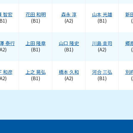
瀬
智宏
花田
和明
森永
淳
山本
光雄
新
B1)
(B1)
(A2)
(B1)
(
澤
泰行
上田
隆章
山口
隆史
川島
圭司
郷
A2)
(B1)
(B1)
(A2)
(
下
和彦
上之
晃弘
橋本
久和
河合
三弘
別
A2)
(B1)
(A2)
(B1)
(