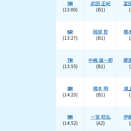
5R
武田
正紀
冨
(13:00)
(B1)
(
6R
岡部
哲
橋
(13:27)
(B1)
(
7R
中嶋
誠一郎
郷
(13:55)
(B1)
(
8R
橋本
明
浦
(14:23)
(B1)
(
9R
一宮
稔弘
伊
(14:52)
(A2)
(