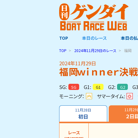
TOP
本日のレース
本日の払
TOP
2024年11月29日
のレース
福岡
2024年11月29日
福岡ｗｉｎｎｅｒ決
SG:
G1:
G2:
G3
SG
G1
G2
モーニング：
サマータイム:
11月29
11月28日
２日
初日
レース