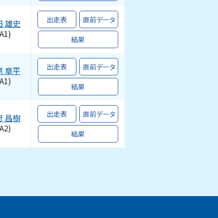
出走表
直前データ
田
雄史
A1)
結果
出走表
直前データ
原
章平
A1)
結果
出走表
直前データ
府
昌樹
A2)
結果