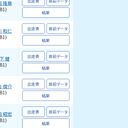
出走表
直前データ
田
隆章
B1)
結果
出走表
直前データ
川
和仁
B1)
結果
出走表
直前データ
下
健
B1)
結果
出走表
直前データ
合
俊介
B1)
結果
出走表
直前データ
田
昭宏
B1)
結果