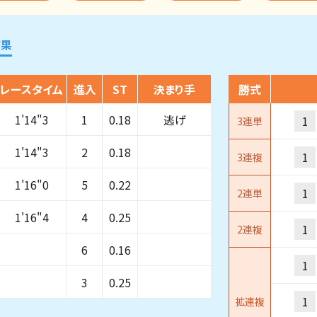
結果
レースタイム
進入
ST
決まり手
勝式
1'14"3
1
0.18
逃げ
1
3連単
1'14"3
2
0.18
1
3連複
1'16"0
5
0.22
1
2連単
1'16"4
4
0.25
1
2連複
6
0.16
1
3
0.25
1
拡連複