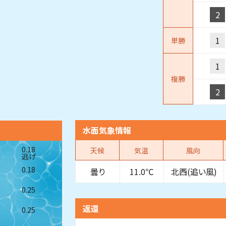
2
1
単勝
1
複勝
2
水面気象情報
0.18
天候
気温
風向
逃げ
0.18
曇り
11.0℃
北西(追い風)
0.25
返還
0.25