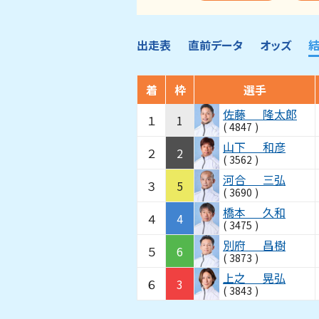
出走表
直前データ
オッズ
着
枠
選手
佐藤
隆太郎
１
1
(
4847
)
山下
和彦
２
2
(
3562
)
河合
三弘
３
5
(
3690
)
橋本
久和
４
4
(
3475
)
別府
昌樹
５
6
(
3873
)
上之
晃弘
６
3
(
3843
)