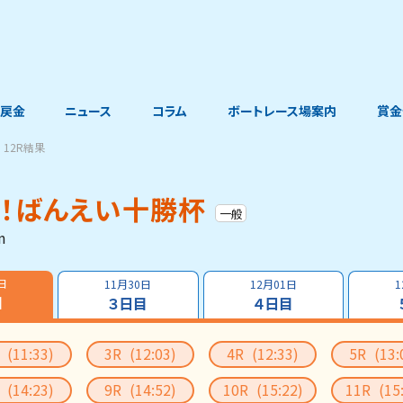
戻金
ニュース
コラム
ボートレース場案内
賞金
12R結果
戦！ばんえい十勝杯
一般
m
日
11月30日
12月01日
1
目
３日目
４日目
R
(11:33)
3R
(12:03)
4R
(12:33)
5R
(13:
R
(14:23)
9R
(14:52)
10R
(15:22)
11R
(15