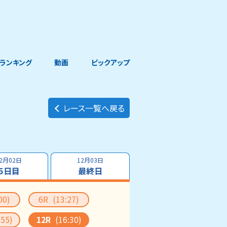
ランキング
動画
ピックアップ
レース一覧へ戻る
2月02日
12月03日
５日目
最終日
00)
6R
(13:27)
:55)
12R
(16:30)