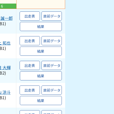
6
出走表
直前データ
誠一郎
B1)
結果
出走表
直前データ
上
拓也
B1)
結果
出走表
直前データ
月
大輝
B2)
結果
出走表
直前データ
山
涼斗
B1)
結果