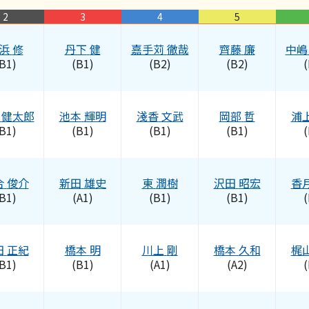
2
3
4
5
浜
修
丹下
健
嘉手苅
徹哉
齊藤
廉
中嶋
B1)
(B1)
(B2)
(B2)
(
健太郎
池本
輝明
淺香
文武
岡部
哲
浦
B1)
(B1)
(B1)
(B1)
(
合
俊介
新田
雄史
東
潤樹
沢田
昭宏
香
B1)
(A1)
(B1)
(B1)
(
田
正紀
橋本
明
川上
剛
橋本
久和
梶
B1)
(B1)
(A1)
(A2)
(