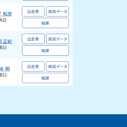
出走表
直前データ
下
和彦
A2)
結果
出走表
直前データ
田
正紀
B1)
結果
出走表
直前データ
本
明
B1)
結果