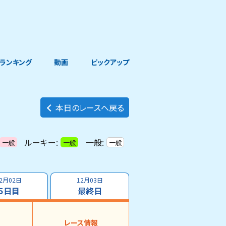
ランキング
動画
ピックアップ
本日のレースへ戻る
ルーキー:
一般:
一般
一般
一般
2月02日
12月03日
５日目
最終日
レース情報