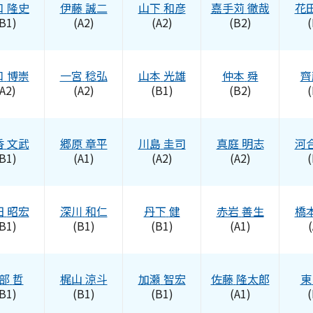
口
隆史
伊藤
誠二
山下
和彦
嘉手苅
徹哉
花
B1)
(A2)
(A2)
(B2)
(
口
博崇
一宮
稔弘
山本
光雄
仲本
舜
齊
A2)
(A2)
(B1)
(B2)
(
香
文武
郷原
章平
川島
圭司
真庭
明志
河
B1)
(A1)
(A2)
(A2)
(
田
昭宏
深川
和仁
丹下
健
赤岩
善生
橋
B1)
(B1)
(B1)
(A1)
(
部
哲
梶山
涼斗
加瀬
智宏
佐藤
隆太郎
東
B1)
(B1)
(B1)
(A1)
(