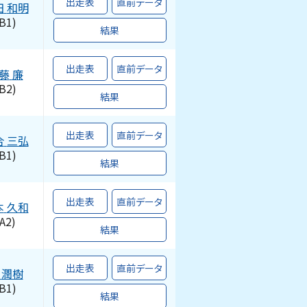
出走表
直前データ
田
和明
B1)
結果
出走表
直前データ
藤
廉
B2)
結果
出走表
直前データ
合
三弘
B1)
結果
出走表
直前データ
本
久和
A2)
結果
出走表
直前データ
潤樹
B1)
結果