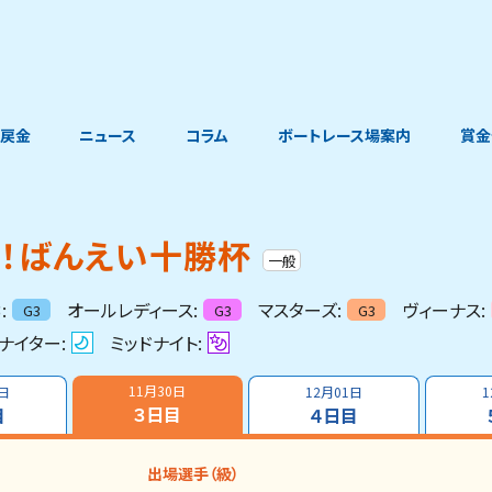
戻金
ニュース
コラム
ボートレース場案内
賞金
戦！ばんえい十勝杯
一般
:
オールレディース:
マスターズ:
ヴィーナス:
G3
G3
G3
ナイター:
ミッドナイト:
11月30日
9日
12月01日
1
３日目
目
４日目
出場選手（級）