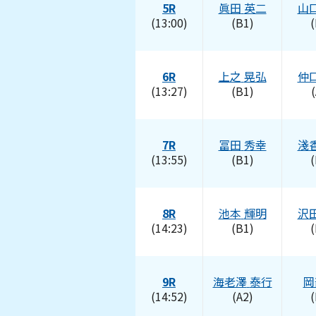
5R
眞田
英二
山
(13:00)
(B1)
(
6R
上之
晃弘
仲
(13:27)
(B1)
(
7R
冨田
秀幸
淺
(13:55)
(B1)
(
8R
池本
輝明
沢
(14:23)
(B1)
(
9R
海老澤
泰行
岡
(14:52)
(A2)
(