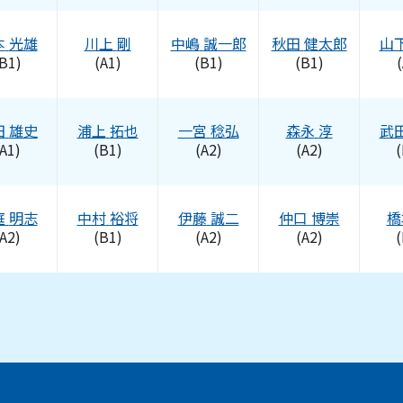
本
光雄
川上
剛
中嶋
誠一郎
秋田
健太郎
山
B1)
(A1)
(B1)
(B1)
(
田
雄史
浦上
拓也
一宮
稔弘
森永
淳
武
A1)
(B1)
(A2)
(A2)
(
庭
明志
中村
裕将
伊藤
誠二
仲口
博崇
橋
A2)
(B1)
(A2)
(A2)
(