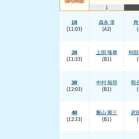
（締切時間）
1
1R
森永
淳
角
(11:03)
(A2)
(
2R
上田
隆章
秋田
(11:33)
(B1)
(
3R
中村
裕将
和
(12:03)
(B1)
(
4R
飯山
晃三
武
(12:33)
(B1)
(