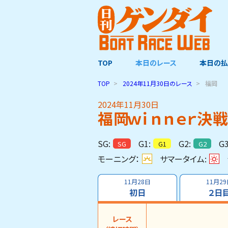
TOP
本日のレース
本日の払
TOP
2024年11月30日
のレース
福岡
2024年11月30日
福岡ｗｉｎｎｅｒ決
SG:
G1:
G2:
G3
SG
G1
G2
モーニング：
サマータイム:
11月28日
11月2
初日
２日
レース