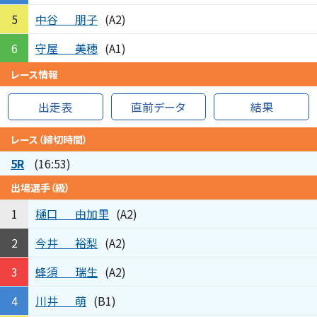
中谷
朋子
5
(A2)
守屋
美穂
6
(A1)
レース情報
出走表
直前データ
結果
レース（締切時間）
5R
(16:53)
出場選手（級）
樋口
由加里
1
(A2)
今井
裕梨
2
(A2)
蜂須
瑞生
3
(A2)
川井
萌
4
(B1)