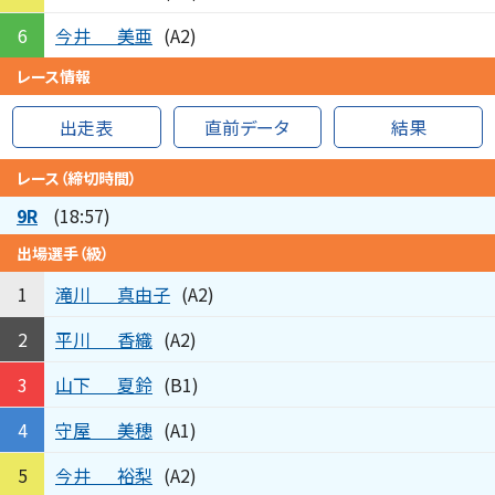
今井
美亜
6
(A2)
レース情報
出走表
直前データ
結果
レース（締切時間）
9R
(18:57)
出場選手（級）
滝川
真由子
1
(A2)
平川
香織
2
(A2)
山下
夏鈴
3
(B1)
守屋
美穂
4
(A1)
今井
裕梨
5
(A2)