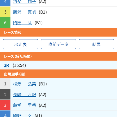
清埜
翔子
4
(A2)
勝浦
真帆
5
(B1)
門田
栞
6
(B1)
レース情報
出走表
直前データ
結果
レース（締切時間）
3R
(15:54)
出場選手（級）
松瀬
弘美
1
(B1)
長嶋
万記
2
(A2)
藤堂
里香
3
(A2)
関野
文
4
(A1)