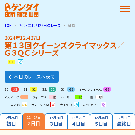
TOP
2024年12月27日
のレース
蒲郡
2024年12月27日
第１３回クイーンズクライマックス／
Ｇ３ＱＣシリーズ
Ｇ１
本日のレースへ戻る
SG:
G1:
G2:
G3:
オールレディース:
SG
G1
G2
G3
G3
マスターズ:
ヴィーナス:
ルーキー:
一般:
G3
一般
一般
一般
モーニング：
サマータイム:
ナイター:
ミッドナイト:
12月27日
12月26日
12月28日
12月29日
12月30日
12月31日
２日目
初日
３日目
４日目
５日目
最終日