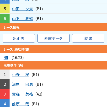
中田
夕貴
5
(B1)
山下
夏鈴
6
(B1)
レース情報
出走表
直前データ
結果
レース（締切時間）
4R
(16:23)
出場選手（級）
小野
桜
1
(B1)
深尾
巴恵
2
(B1)
實森
美祐
3
(A2)
前原
哉
4
(B1)