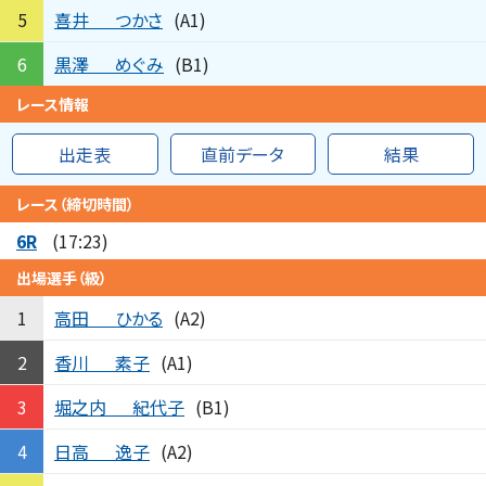
喜井
つかさ
5
(A1)
黒澤
めぐみ
6
(B1)
レース情報
出走表
直前データ
結果
レース（締切時間）
6R
(17:23)
出場選手（級）
高田
ひかる
1
(A2)
香川
素子
2
(A1)
堀之内
紀代子
3
(B1)
日高
逸子
4
(A2)