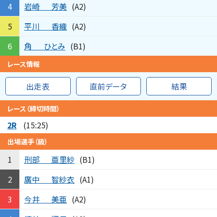
岩崎
芳美
4
(A2)
平川
香織
5
(A2)
角
ひとみ
6
(B1)
レース情報
出走表
直前データ
結果
レース（締切時間）
2R
(15:25)
出場選手（級）
刑部
亜里紗
1
(B1)
廣中
智紗衣
2
(A1)
今井
美亜
3
(A2)