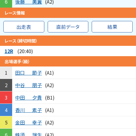
後藤
美翼
6
(A2)
レース情報
出走表
直前データ
結果
レース（締切時間）
12R
(20:40)
出場選手（級）
田口
節子
1
(A1)
中谷
朋子
2
(A2)
中田
夕貴
3
(B1)
香川
素子
4
(A1)
金田
幸子
5
(A2)
蜂須
瑞生
6
(A2)