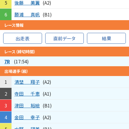
後藤
美翼
5
(A2)
勝浦
真帆
6
(B1)
レース情報
出走表
直前データ
結果
レース（締切時間）
7R
(17:54)
出場選手（級）
清埜
翔子
1
(A2)
寺田
千恵
2
(A1)
津田
裕絵
3
(B1)
金田
幸子
4
(A2)
水野
望美