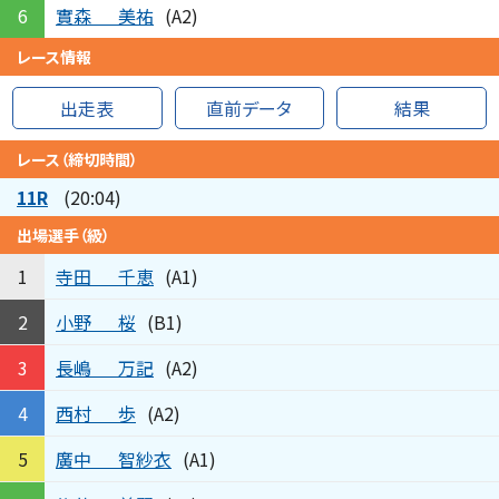
實森
美祐
6
(A2)
レース情報
出走表
直前データ
結果
レース（締切時間）
11R
(20:04)
出場選手（級）
寺田
千恵
1
(A1)
小野
桜
2
(B1)
長嶋
万記
3
(A2)
西村
歩
4
(A2)
廣中
智紗衣
5
(A1)