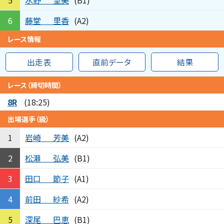
5
(B1)
藤堂
里香
6
(A2)
レース情報
出走表
直前データ
結果
レース（締切時間）
8R
(18:25)
出場選手（級）
岩崎
芳美
1
(A2)
松瀬
弘美
2
(B1)
田口
節子
3
(A1)
前田
紗希
4
(A2)
深尾
巴恵
5
(B1)