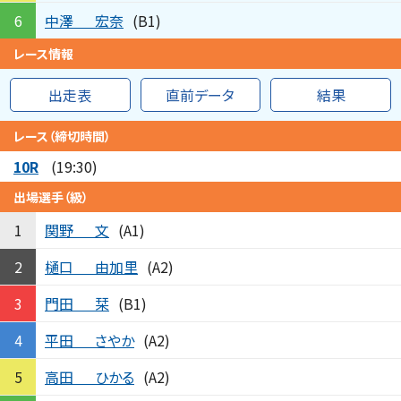
中澤
宏奈
6
(B1)
レース情報
出走表
直前データ
結果
レース（締切時間）
10R
(19:30)
出場選手（級）
関野
文
1
(A1)
樋口
由加里
2
(A2)
門田
栞
3
(B1)
平田
さやか
4
(A2)
高田
ひかる
5
(A2)