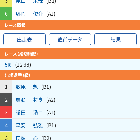
原田
朱理
5
(B2)
藤岡
俊介
6
(A1)
レース情報
出走表
直前データ
結果
レース（締切時間）
5R
(12:38)
出場選手（級）
数原
魁
1
(B1)
廣瀬
将亨
2
(A2)
稲田
浩二
3
(A1)
森安
弘雅
4
(B1)
薗頭
心
5
(B2)