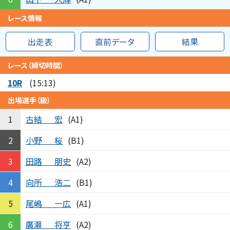
レース情報
出走表
直前データ
結果
レース（締切時間）
10R
(15:13)
出場選手（級）
古結
宏
1
(A1)
小野
桜
2
(B1)
田路
朋史
3
(A2)
向所
浩二
4
(B1)
尾嶋
一広
5
(A1)
廣瀬
将亨
6
(A2)