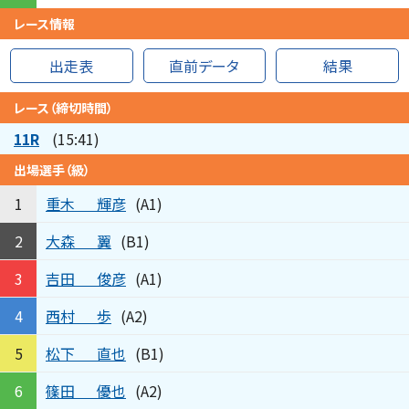
レース情報
出走表
直前データ
結果
レース（締切時間）
11R
(15:41)
出場選手（級）
重木
輝彦
1
(A1)
大森
翼
2
(B1)
吉田
俊彦
3
(A1)
西村
歩
4
(A2)
松下
直也
5
(B1)
篠田
優也
6
(A2)