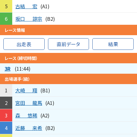
古結
宏
5
(A1)
坂口
諒宗
6
(B2)
レース情報
出走表
直前データ
結果
レース（締切時間）
3R
(11:44)
出場選手（級）
大崎
翔
1
(B1)
宮田
龍馬
2
(A1)
森
悠稀
3
(A2)
近藤
来希
4
(B2)