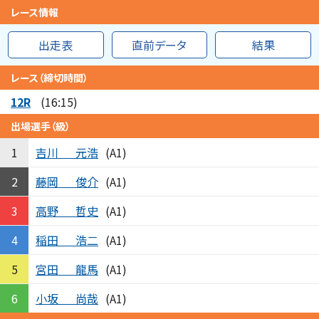
レース情報
出走表
直前データ
結果
レース（締切時間）
12R
(16:15)
出場選手（級）
吉川
元浩
1
(A1)
藤岡
俊介
2
(A1)
高野
哲史
3
(A1)
稲田
浩二
4
(A1)
宮田
龍馬
5
(A1)
小坂
尚哉
6
(A1)