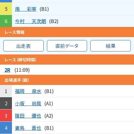
南
彩寧
5
(B1)
今村
天次朗
6
(B2)
レース情報
出走表
直前データ
結果
レース（締切時間）
2R
(11:09)
出場選手（級）
福岡
泉水
1
(B1)
小坂
尚哉
2
(A1)
篠田
優也
3
(A2)
妻鳥
晋也
4
(B1)