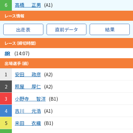
高橋
正男
6
(A1)
レース情報
出走表
直前データ
結果
レース（締切時間）
8R
(14:07)
出場選手（級）
安田
政彦
1
(A2)
照屋
厚仁
2
(A2)
小野寺
智洋
3
(B1)
吉川
元浩
4
(A1)
来田
衣織
5
(B1)