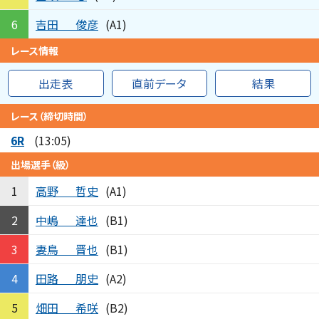
吉田
俊彦
6
(A1)
レース情報
出走表
直前データ
結果
レース（締切時間）
6R
(13:05)
出場選手（級）
高野
哲史
1
(A1)
中嶋
達也
2
(B1)
妻鳥
晋也
3
(B1)
田路
朋史
4
(A2)
畑田
希咲
5
(B2)