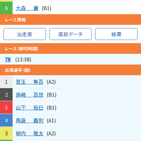
大森
翼
6
(B1)
レース情報
出走表
直前データ
結果
レース（締切時間）
7R
(13:38)
出場選手（級）
登玉
隼百
1
(A2)
孫崎
百世
2
(B1)
山下
拓巳
3
(B1)
馬袋
義則
4
(A1)
柳内
敬太
5
(A2)