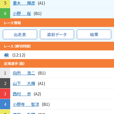
重木
輝彦
5
(A1)
小野
桜
6
(B1)
レース情報
出走表
直前データ
結果
レース（締切時間）
4R
(12:12)
出場選手（級）
向所
浩二
1
(B1)
山下
大輝
2
(A1)
西村
歩
3
(A2)
小野寺
智洋
4
(B1)