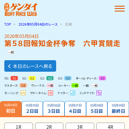
TOP
2026年05月04日
のレース
尼崎
2026年05月04日
第５８回報知金杯争奪 六甲賞競走
一般
本日のレースへ戻る
SG:
G1:
G2:
G3:
オールレディース:
SG
G1
G2
G3
G3
マスターズ:
ヴィーナス:
ルーキー:
一般:
G3
一般
一般
一般
モーニング：
サマータイム:
ナイター:
ミッドナイト:
05月04日
05月05日
05月06日
05月07日
05月08日
05月09日
初日
２日目
３日目
４日目
５日目
最終日
1R
2R
3R
4R