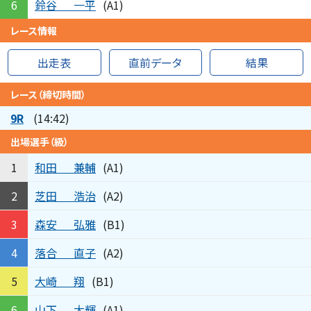
鈴谷
一平
6
(A1)
レース情報
出走表
直前データ
結果
レース（締切時間）
9R
(14:42)
出場選手（級）
和田
兼輔
1
(A1)
芝田
浩治
2
(A2)
森安
弘雅
3
(B1)
落合
直子
4
(A2)
大崎
翔
5
(B1)
山下
大輝
6
(A1)