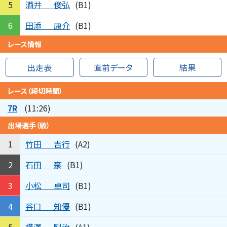
酒井
俊弘
5
(B1)
田添
康介
6
(B1)
レース情報
出走表
直前データ
結果
レース（締切時間）
7R
(11:26)
出場選手（級）
竹田
吉行
1
(A2)
石田
豪
2
(B1)
小松
卓司
3
(B1)
谷口
知優
4
(B1)
横澤
剛治