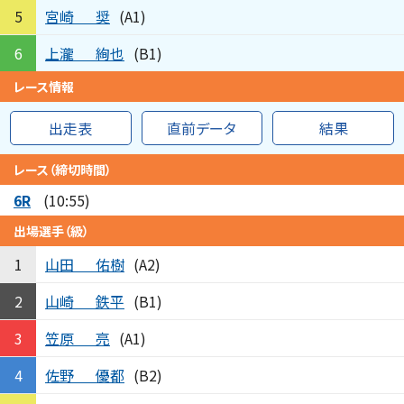
宮崎
奨
5
(A1)
上瀧
絢也
6
(B1)
レース情報
出走表
直前データ
結果
レース（締切時間）
6R
(10:55)
出場選手（級）
山田
佑樹
1
(A2)
山崎
鉄平
2
(B1)
笠原
亮
3
(A1)
佐野
優都
4
(B2)