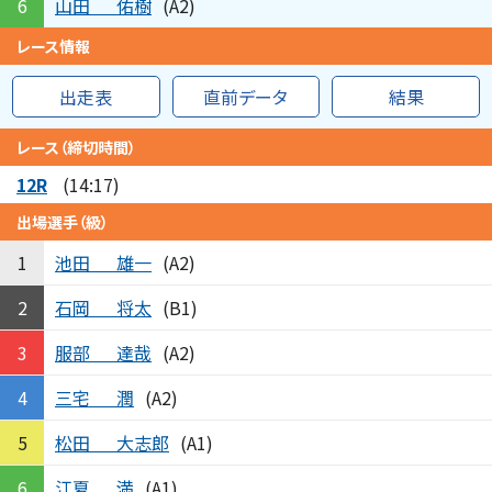
山田
佑樹
6
(A2)
レース情報
出走表
直前データ
結果
レース（締切時間）
12R
(14:17)
出場選手（級）
池田
雄一
1
(A2)
石岡
将太
2
(B1)
服部
達哉
3
(A2)
三宅
潤
4
(A2)
松田
大志郎
5
(A1)
江夏
満
6
(A1)