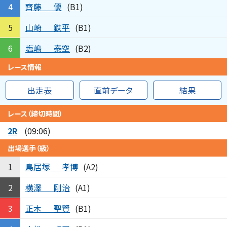
齊藤
優
4
(B1)
山崎
鉄平
5
(B1)
塩嶋
泰空
6
(B2)
レース情報
出走表
直前データ
結果
レース（締切時間）
2R
(09:06)
出場選手（級）
鳥居塚
孝博
1
(A2)
横澤
剛治
2
(A1)
正木
聖賢
3
(B1)