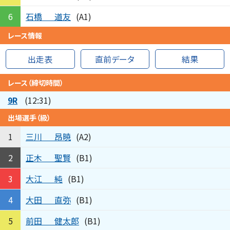
石橋
道友
6
(A1)
レース情報
出走表
直前データ
結果
レース（締切時間）
9R
(12:31)
出場選手（級）
三川
昂暁
1
(A2)
正木
聖賢
2
(B1)
大江
純
3
(B1)
大田
直弥
4
(B1)
前田
健太郎
5
(B1)