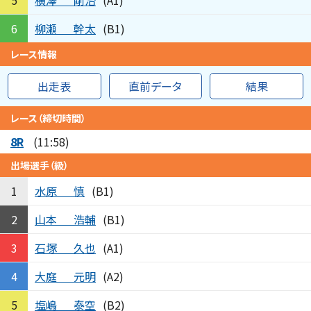
5
(A1)
柳瀬
幹太
6
(B1)
レース情報
出走表
直前データ
結果
レース（締切時間）
8R
(11:58)
出場選手（級）
水原
慎
1
(B1)
山本
浩輔
2
(B1)
石塚
久也
3
(A1)
大庭
元明
4
(A2)
塩嶋
泰空
5
(B2)