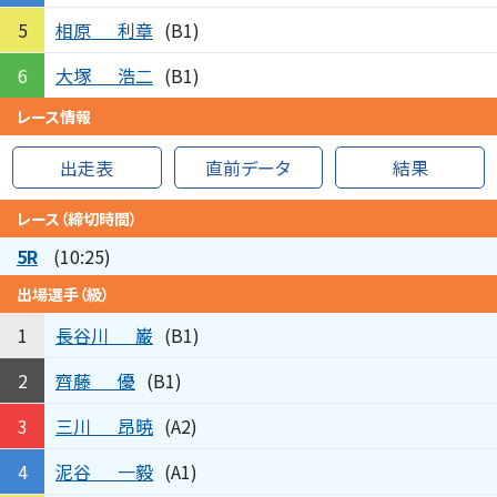
相原
利章
5
(B1)
大塚
浩二
6
(B1)
レース情報
出走表
直前データ
結果
レース（締切時間）
5R
(10:25)
出場選手（級）
長谷川
巌
1
(B1)
齊藤
優
2
(B1)
三川
昂暁
3
(A2)
泥谷
一毅
4
(A1)