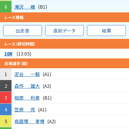
滝沢
崚
6
(B1)
レース情報
出走表
直前データ
結果
レース（締切時間）
10R
(13:05)
出場選手（級）
泥谷
一毅
1
(A1)
森作
雄大
2
(A2)
相原
利章
3
(B1)
笠原
亮
4
(A1)
鳥居塚
孝博
5
(A2)