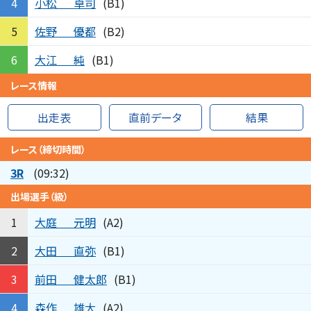
小松
卓司
4
(B1)
佐野
優都
5
(B2)
大江
純
6
(B1)
レース情報
出走表
直前データ
結果
レース（締切時間）
3R
(09:32)
出場選手（級）
大庭
元明
1
(A2)
大田
直弥
2
(B1)
前田
健太郎
3
(B1)
森作
雄大
4
(A2)