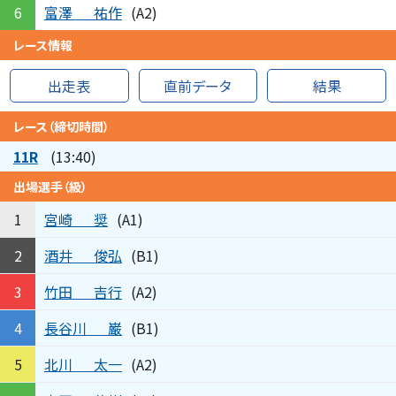
富澤
祐作
6
(A2)
レース情報
出走表
直前データ
結果
レース（締切時間）
11R
(13:40)
出場選手（級）
宮崎
奨
1
(A1)
酒井
俊弘
2
(B1)
竹田
吉行
3
(A2)
長谷川
巌
4
(B1)
北川
太一
5
(A2)