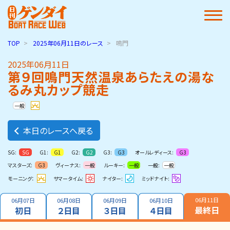
TOP
2025年06月11日
のレース
鳴門
2025年06月11日
第９回鳴門天然温泉あらたえの湯な
るみ丸カップ競走
一般
本日のレースへ戻る
SG:
G1:
G2:
G3:
オールレディース:
SG
G1
G2
G3
G3
マスターズ:
ヴィーナス:
ルーキー:
一般:
G3
一般
一般
一般
モーニング：
サマータイム:
ナイター:
ミッドナイト:
06月11日
06月07日
06月08日
06月09日
06月10日
最終日
初日
２日目
３日目
４日目