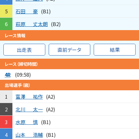
石田
豪
5
(B1)
萩原
丈太朗
6
(B2)
レース情報
出走表
直前データ
結果
レース（締切時間）
4R
(09:58)
出場選手（級）
富澤
祐作
1
(A2)
北川
太一
2
(A2)
水原
慎
3
(B1)
山本
浩輔
4
(B1)