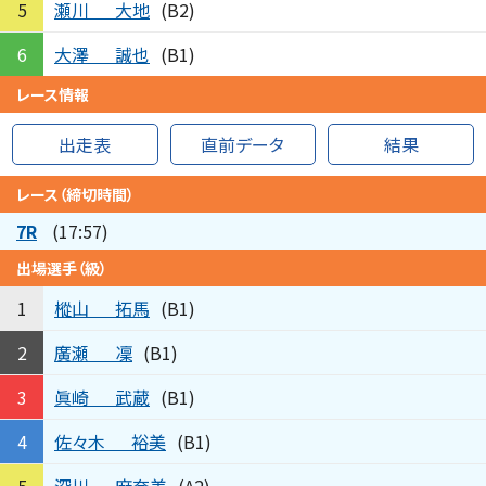
瀬川
大地
5
(B2)
大澤
誠也
6
(B1)
レース情報
出走表
直前データ
結果
レース（締切時間）
7R
(17:57)
出場選手（級）
樅山
拓馬
1
(B1)
廣瀬
凜
2
(B1)
眞崎
武蔵
3
(B1)
佐々木
裕美
4
(B1)
深川
麻奈美