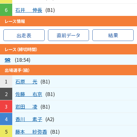
石井
伸長
6
(B1)
レース情報
出走表
直前データ
結果
レース（締切時間）
9R
(18:54)
出場選手（級）
石原
光
1
(B1)
佐藤
右京
2
(B1)
岩田
凌
3
(B1)
香川
素子
4
(A2)
藤本
紗弥香
5
(B1)