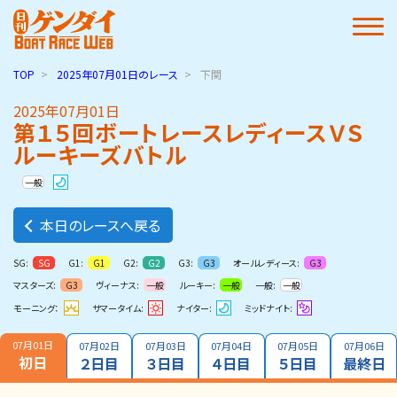
TOP
2025年07月01日
のレース
下関
2025年07月01日
第１５回ボートレースレディースＶＳ
ルーキーズバトル
一般
本日のレースへ戻る
SG:
G1:
G2:
G3:
オールレディース:
SG
G1
G2
G3
G3
マスターズ:
ヴィーナス:
ルーキー:
一般:
G3
一般
一般
一般
モーニング：
サマータイム:
ナイター:
ミッドナイト:
07月01日
07月02日
07月03日
07月04日
07月05日
07月06日
初日
２日目
３日目
４日目
５日目
最終日