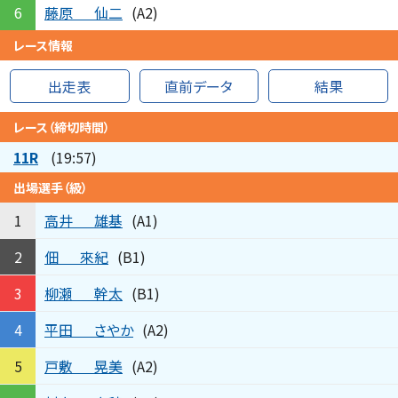
藤原
仙二
6
(A2)
レース情報
出走表
直前データ
結果
レース（締切時間）
11R
(19:57)
出場選手（級）
高井
雄基
1
(A1)
佃
來紀
2
(B1)
柳瀬
幹太
3
(B1)
平田
さやか
4
(A2)
戸敷
晃美
5
(A2)