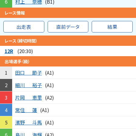
村上
奈穂
6
(B1)
レース情報
出走表
直前データ
結果
レース（締切時間）
12R
(20:30)
出場選手（級）
田口
節子
1
(A1)
細川
裕子
2
(A1)
片岡
恵里
3
(A2)
常住
蓮
4
(A1)
濱野
斗馬
5
(A1)
島川
海輝
6
(A2)