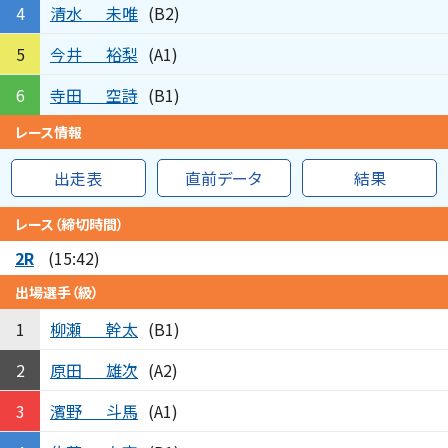
清水
未唯
4
(B2)
今井
裕梨
5
(A1)
寺田
空詩
6
(B1)
レース情報
出走表
直前データ
結果
レース（締切時間）
2R
(15:42)
出場選手（級）
柳瀬
幹太
1
(B1)
原田
雄次
2
(A2)
濱野
斗馬
3
(A1)