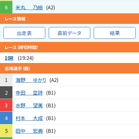
米丸
乃絵
6
(A2)
レース情報
出走表
直前データ
結果
レース（締切時間）
10R
(19:24)
出場選手（級）
海野
ゆかり
1
(A2)
寺田
空詩
2
(B1)
水野
望美
3
(B1)
村本
大成
4
(B1)
田中
宏典
5
(B1)