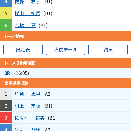
佐藤
右京
4
(B1)
樅山
拓馬
5
(B1)
若林
麗
6
(B1)
レース情報
出走表
直前データ
結果
レース（締切時間）
3R
(16:05)
出場選手（級）
片岡
恵里
1
(A2)
村上
奈穂
2
(B1)
佐々木
裕美
3
(B1)
米丸
乃絵
4
(A2)