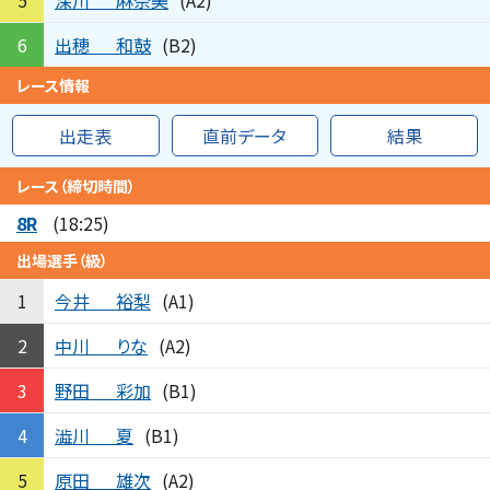
5
(A2)
出穂
和鼓
6
(B2)
レース情報
出走表
直前データ
結果
レース（締切時間）
8R
(18:25)
出場選手（級）
今井
裕梨
1
(A1)
中川
りな
2
(A2)
野田
彩加
3
(B1)
澁川
夏
4
(B1)
原田
雄次
5
(A2)