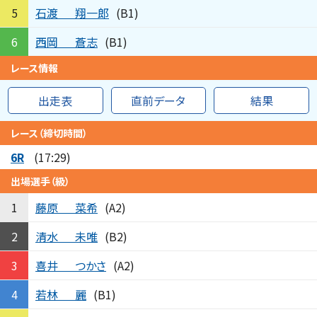
石渡
翔一郎
5
(B1)
西岡
蒼志
6
(B1)
レース情報
出走表
直前データ
結果
レース（締切時間）
6R
(17:29)
出場選手（級）
藤原
菜希
1
(A2)
清水
未唯
2
(B2)
喜井
つかさ
3
(A2)
若林
麗
4
(B1)