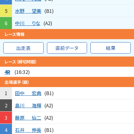
水野
望美
5
(B1)
中川
りな
6
(A2)
レース情報
出走表
直前データ
結果
レース（締切時間）
4R
(16:32)
出場選手（級）
田中
宏典
1
(B1)
島川
海輝
2
(A2)
藤原
仙二
3
(A2)
石井
伸長
4
(B1)