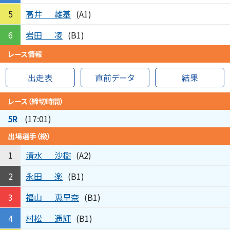
高井
雄基
5
(A1)
岩田
凌
6
(B1)
レース情報
出走表
直前データ
結果
レース（締切時間）
5R
(17:01)
出場選手（級）
清水
沙樹
1
(A2)
永田
楽
2
(B1)
福山
恵里奈
3
(B1)
村松
遥輝
4
(B1)