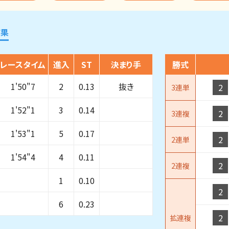
結果
レースタイム
進入
ST
決まり手
勝式
1'50"7
2
0.13
抜き
2
3連単
1'52"1
3
0.14
2
3連複
1'53"1
5
0.17
2
2連単
1'54"4
4
0.11
2
2連複
1
0.10
2
6
0.23
2
拡連複