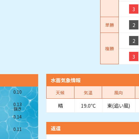
3
2
単勝
2
複勝
3
水面気象情報
0.10
天候
気温
風向
0.13
晴
19.0℃
東(追い風)
抜き
0.14
返還
0.11