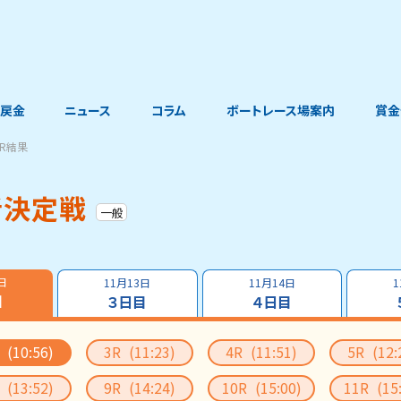
戻金
ニュース
コラム
ボートレース場案内
賞金
2R結果
者決定戦
一般
日
11月13日
11月14日
1
目
３日目
４日目
R
(10:56)
3R
(11:23)
4R
(11:51)
5R
(12:
R
(13:52)
9R
(14:24)
10R
(15:00)
11R
(15