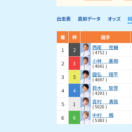
出走表
直前データ
オッズ
着
枠
選手
西尾
亮輔
１
2
(
4752
)
小林
基樹
２
3
(
4041
)
國弘
翔平
３
5
(
4697
)
鈴木
智啓
４
4
(
4293
)
宮村
勇哉
５
1
(
5020
)
中村
楓
６
6
(
5383
)