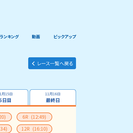
ランキング
動画
ピックアップ
レース一覧へ戻る
1月15日
11月16日
５日目
最終日
20)
6R
(12:49)
:34)
12R
(16:10)