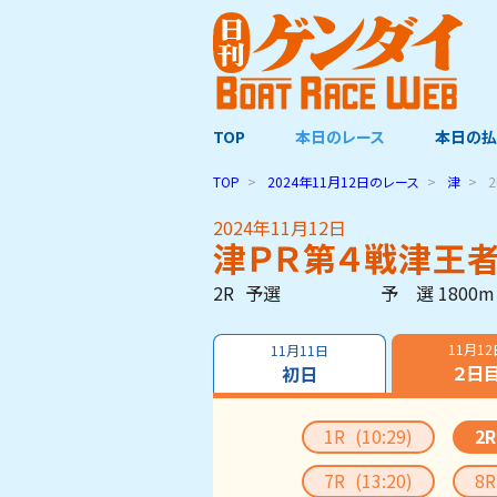
TOP
本日のレース
本日の払
TOP
2024年11月12日
のレース
津
2024年11月12日
津ＰＲ第４戦津王
2R
予選
予 選 1800m
11月12
11月11日
２日
初日
1R
(10:29)
2
7R
(13:20)
8