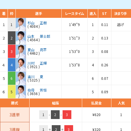
着
枠
選手
レースタイム
進入
ST
決まり手
杉山
正樹
１
1
1'49"9
1
0.11
逃げ
(
4084
)
山本
景士郎
２
2
1'51"3
2
0.13
(
4564
)
夏山
亮平
３
3
1'53"0
3
0.08
(
4462
)
川村
正輝
４
4
1'53"8
4
0.26
(
3921
)
澁川
夏
５
6
6
0.07
(
5325
)
伯母
芳恒
６
5
5
0.09
(
3656
)
勝式
組版
払戻金
人気
3連単
1
-
2
-
3
¥
620
1
3連複
1
=
2
=
3
¥
320
1