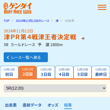
TOP
2024年11月12日
のレース
津
5R結果
2024年11月12日
津ＰＲ第４戦津王者決定戦
一般
5R
５ールドレース
予 選 1800m
レース一覧へ戻る
11月12日
11月11日
11月13日
11月14日
11月15日
11月16日
２日目
初日
３日目
４日目
５日目
最終日
出走表
直前データ
オッズ
結果