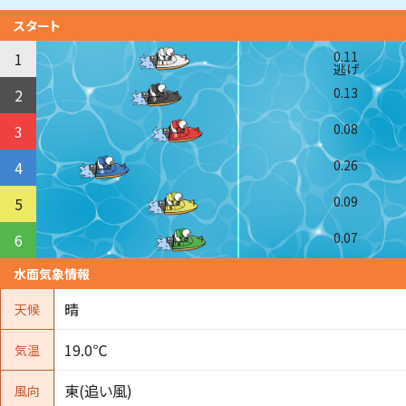
スタート
0.11
1
逃げ
0.13
2
0.08
3
0.26
4
0.09
5
0.07
6
水面気象情報
晴
天候
19.0℃
気温
東(追い風)
風向