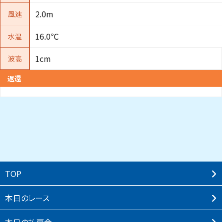
2.0m
風速
16.0℃
水温
1cm
波高
返還
TOP
本⽇のレース