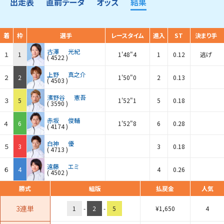
出走表
直前データ
オッズ
結果
着
枠
選手
レースタイム
進入
ST
決まり手
古澤
光紀
１
1
1'48"4
1
0.12
逃げ
(
4522
)
上野
真之介
２
2
1'50"0
2
0.13
(
4503
)
濱野谷
憲吾
３
5
1'52"1
5
0.18
(
3590
)
赤坂
俊輔
４
6
1'52"8
6
0.28
(
4174
)
白神
優
５
3
3
0.18
(
4713
)
遠藤
エミ
６
4
4
0.26
(
4502
)
勝式
組版
払戻金
人気
3連単
1
-
2
-
5
¥
1,650
4