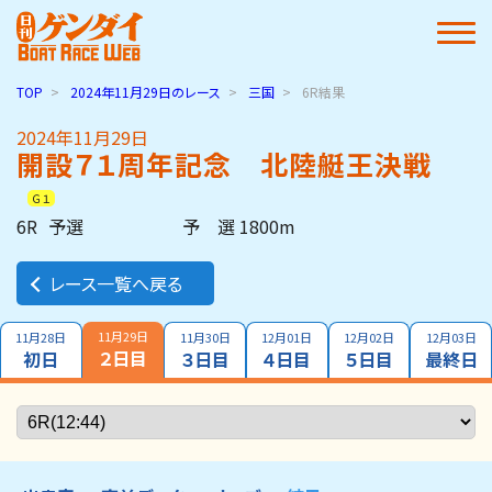
TOP
2024年11月29日
のレース
三国
6R結果
2024年11月29日
開設７１周年記念 北陸艇王決戦
Ｇ１
6R
予選
予 選 1800m
レース一覧へ戻る
11月29日
11月28日
11月30日
12月01日
12月02日
12月03日
２日目
初日
３日目
４日目
５日目
最終日