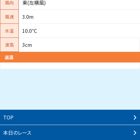
東(左横風)
風向
3.0m
風速
10.0℃
水温
3cm
波高
返還
TOP
本⽇のレース