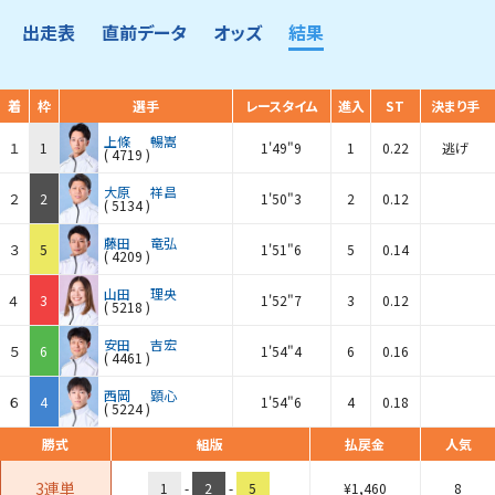
出走表
直前データ
オッズ
結果
着
枠
選手
レースタイム
進入
ST
決まり手
上條
暢嵩
１
1
1'49"9
1
0.22
逃げ
(
4719
)
大原
祥昌
２
2
1'50"3
2
0.12
(
5134
)
藤田
竜弘
３
5
1'51"6
5
0.14
(
4209
)
山田
理央
４
3
1'52"7
3
0.12
(
5218
)
安田
吉宏
５
6
1'54"4
6
0.16
(
4461
)
西岡
顕心
６
4
1'54"6
4
0.18
(
5224
)
勝式
組版
払戻金
人気
3連単
1
-
2
-
5
¥
1,460
8