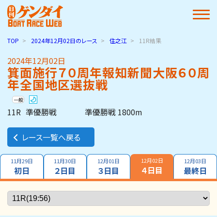
TOP
2024年12月02日
のレース
住之江
11R結果
2024年12月02日
箕面施行７０周年報知新聞大阪６０周
年全国地区選抜戦
一般
11R
準優勝戦
準優勝戦 1800m
レース一覧へ戻る
12月02日
11月29日
11月30日
12月01日
12月03日
４日目
初日
２日目
３日目
最終日