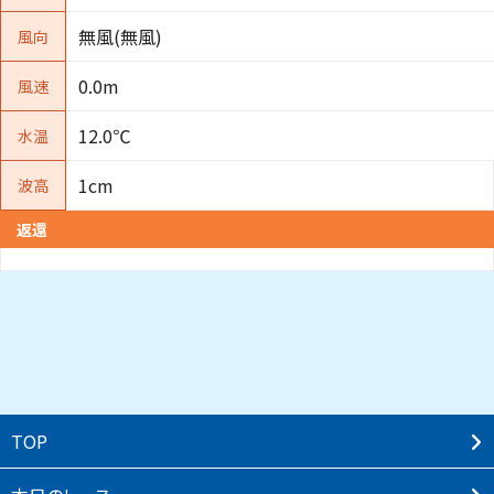
無風(無風)
風向
0.0m
風速
12.0℃
水温
1cm
波高
返還
TOP