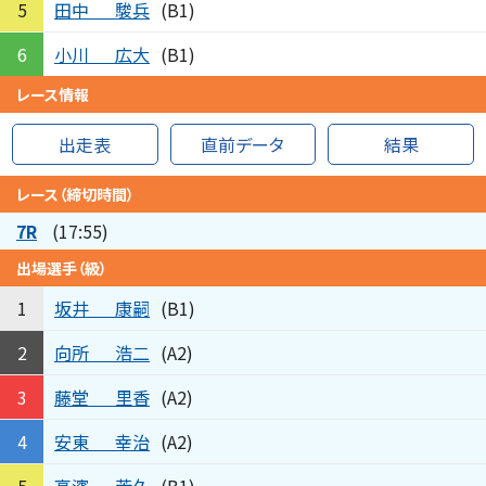
田中
駿兵
5
(B1)
小川
広大
6
(B1)
レース情報
出走表
直前データ
結果
レース（締切時間）
7R
(17:55)
出場選手（級）
坂井
康嗣
1
(B1)
向所
浩二
2
(A2)
藤堂
里香
3
(A2)
安東
幸治
4
(A2)
高濱
芳久