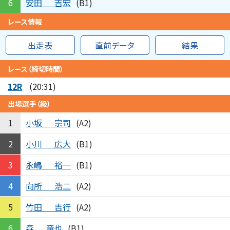
安田
吉宏
6
(B1)
レース情報
出走表
直前データ
結果
レース（締切時間）
12R
(20:31)
出場選手（級）
小坂
宗司
1
(A2)
小川
広大
2
(B1)
永嶋
裕一
3
(B1)
向所
浩二
4
(A2)
竹田
吉行
5
(A2)
森
竜也
6
(B1)