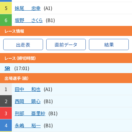
妹尾
忠幸
5
(A1)
坂野
さくら
6
(B1)
レース情報
出走表
直前データ
結果
レース（締切時間）
5R
(17:01)
出場選手（級）
田中
和也
1
(A1)
西岡
顕心
2
(B1)
刑部
亜里紗
3
(B1)
永嶋
裕一
4
(B1)