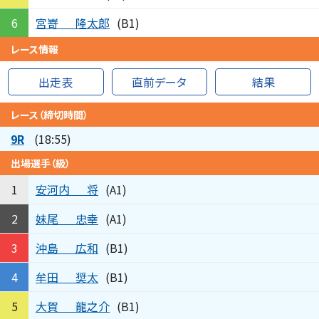
宮嵜
隆太郎
6
(B1)
レース情報
出走表
直前データ
結果
レース（締切時間）
9R
(18:55)
出場選手（級）
安河内
将
1
(A1)
妹尾
忠幸
2
(A1)
沖島
広和
3
(B1)
牟田
奨太
4
(B1)
大賀
龍之介
5
(B1)