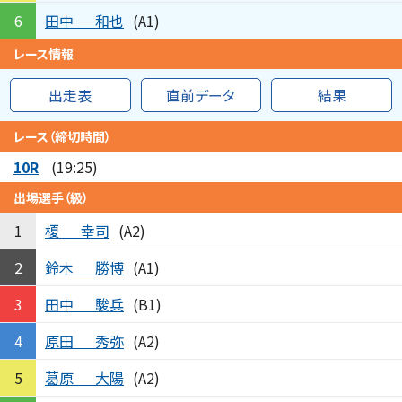
田中
和也
6
(A1)
レース情報
出走表
直前データ
結果
レース（締切時間）
10R
(19:25)
出場選手（級）
榎
幸司
1
(A2)
鈴木
勝博
2
(A1)
田中
駿兵
3
(B1)
原田
秀弥
4
(A2)
葛原
大陽
5
(A2)