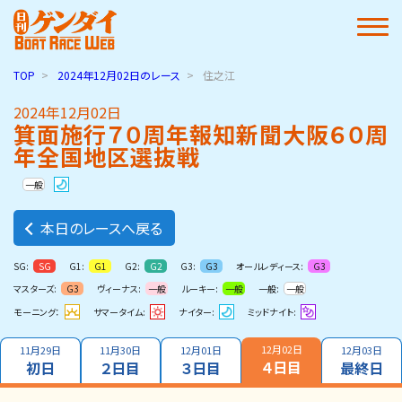
TOP
2024年12月02日
のレース
住之江
2024年12月02日
箕面施行７０周年報知新聞大阪６０周
年全国地区選抜戦
一般
本日のレースへ戻る
SG:
G1:
G2:
G3:
オールレディース:
SG
G1
G2
G3
G3
マスターズ:
ヴィーナス:
ルーキー:
一般:
G3
一般
一般
一般
モーニング：
サマータイム:
ナイター:
ミッドナイト:
12月02日
11月29日
11月30日
12月01日
12月03日
４日目
初日
２日目
３日目
最終日