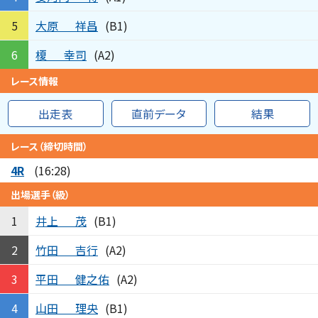
大原
祥昌
5
(B1)
榎
幸司
6
(A2)
レース情報
出走表
直前データ
結果
レース（締切時間）
4R
(16:28)
出場選手（級）
井上
茂
1
(B1)
竹田
吉行
2
(A2)
平田
健之佑
3
(A2)
山田
理央
4
(B1)