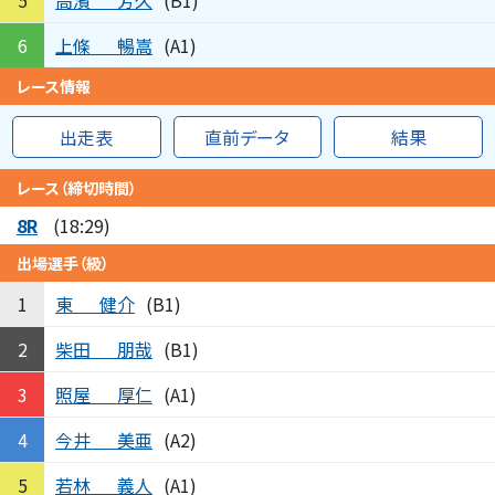
5
(B1)
上條
暢嵩
6
(A1)
レース情報
出走表
直前データ
結果
レース（締切時間）
8R
(18:29)
出場選手（級）
東
健介
1
(B1)
柴田
朋哉
2
(B1)
照屋
厚仁
3
(A1)
今井
美亜
4
(A2)
若林
義人
5
(A1)