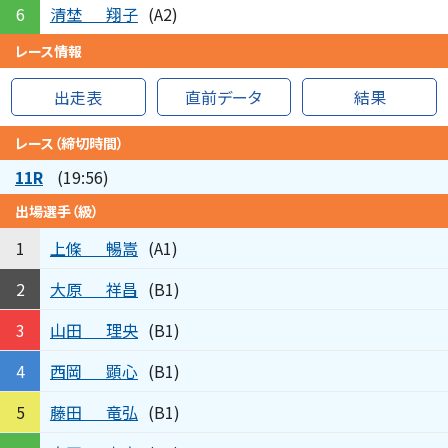
清埜
翔子
6
(A2)
レース情報
出走表
直前データ
結果
レース（締切時間）
11R
(19:56)
出場選手（級）
上條
暢嵩
1
(A1)
大原
祥昌
2
(B1)
山田
理央
3
(B1)
西岡
顕心
4
(B1)
藤田
竜弘
5
(B1)