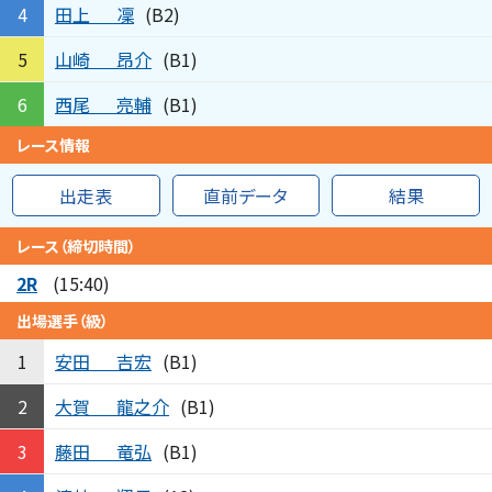
田上
凜
4
(B2)
山崎
昂介
5
(B1)
西尾
亮輔
6
(B1)
レース情報
出走表
直前データ
結果
レース（締切時間）
2R
(15:40)
出場選手（級）
安田
吉宏
1
(B1)
大賀
龍之介
2
(B1)
藤田
竜弘
3
(B1)