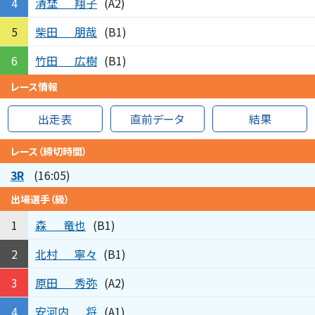
清埜
翔子
4
(A2)
柴田
朋哉
5
(B1)
竹田
広樹
6
(B1)
レース情報
出走表
直前データ
結果
レース（締切時間）
3R
(16:05)
出場選手（級）
森
竜也
1
(B1)
北村
寧々
2
(B1)
原田
秀弥
3
(A2)
安河内
将
4
(A1)