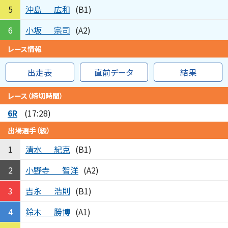
沖島
広和
5
(B1)
小坂
宗司
6
(A2)
レース情報
出走表
直前データ
結果
レース（締切時間）
6R
(17:28)
出場選手（級）
清水
紀克
1
(B1)
小野寺
智洋
2
(A2)
吉永
浩則
3
(B1)
鈴木
勝博
4
(A1)