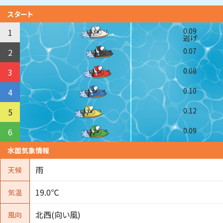
スタート
0.09
1
逃げ
0.07
2
0.08
3
0.10
4
0.12
5
0.09
6
水面気象情報
雨
天候
19.0℃
気温
北西(向い風)
風向