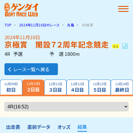
TOP
2024年11月10日
のレース
丸亀
4R結果
2024年11月10日
京極賞 開設７２周年記念競走
Ｇ１
4R
予選
予 選 1800m
レース一覧へ戻る
11月10日
11月09日
11月11日
11月12日
11月13日
11月14日
２日目
初日
３日目
４日目
５日目
最終日
出走表
直前データ
オッズ
結果