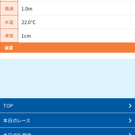
1.0m
風速
22.0℃
水温
1cm
波高
返還
TOP
本⽇のレース