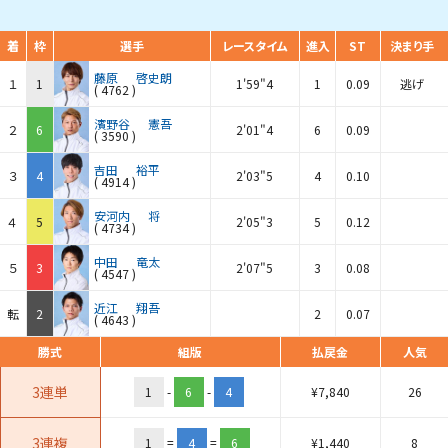
着
枠
選手
レースタイム
進入
ST
決まり手
藤原
啓史朗
１
1
1'59"4
1
0.09
逃げ
(
4762
)
濱野谷
憲吾
２
6
2'01"4
6
0.09
(
3590
)
吉田
裕平
３
4
2'03"5
4
0.10
(
4914
)
安河内
将
４
5
2'05"3
5
0.12
(
4734
)
中田
竜太
５
3
2'07"5
3
0.08
(
4547
)
近江
翔吾
転
2
2
0.07
(
4643
)
勝式
組版
払戻金
人気
3連単
1
-
6
-
4
¥
7,840
26
3連複
1
=
4
=
6
¥
1,440
8