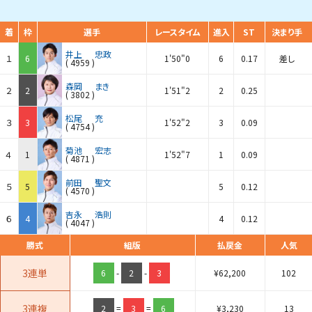
着
枠
選手
レースタイム
進入
ST
決まり手
井上
忠政
１
6
1'50"0
6
0.17
差し
(
4959
)
森岡
まき
２
2
1'51"2
2
0.25
(
3802
)
松尾
充
３
3
1'52"2
3
0.09
(
4754
)
菊池
宏志
４
1
1'52"7
1
0.09
(
4871
)
前田
聖文
５
5
5
0.12
(
4570
)
吉永
浩則
６
4
4
0.12
(
4047
)
勝式
組版
払戻金
人気
3連単
6
-
2
-
3
¥
62,200
102
3連複
2
=
3
=
6
¥
3,230
13