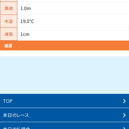
1.0m
風速
19.0℃
水温
1cm
波高
返還
TOP
本⽇のレース