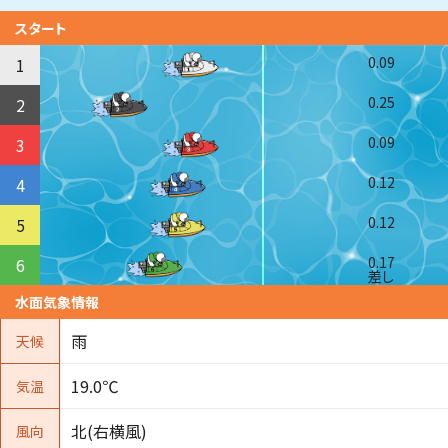
スタート
0.09
1
0.25
2
0.09
3
0.12
4
0.12
5
0.17
6
差し
水面気象情報
雨
天候
19.0℃
気温
北(右横風)
風向