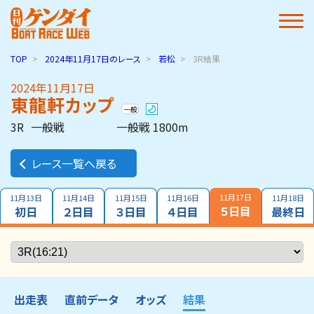
TOP
2024年11月17日
のレース
若松
3R結果
2024年11月17日
東龍軒カップ
一般
3R
一般戦
一般戦 1800m
レース一覧へ戻る
11月17日
11月13日
11月14日
11月15日
11月16日
11月18日
５日目
初日
２日目
３日目
４日目
最終日
出走表
直前データ
オッズ
結果