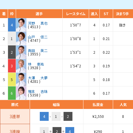
着
枠
選手
レースタイム
進入
ST
決まり手
河野
真也
１
4
1'50"7
4
0.17
抜き
(
4513
)
山戸
信二
２
1
1'50"8
1
0.21
(
4747
)
眞田
英二
３
2
1'53"1
2
0.22
(
3955
)
林
恵祐
４
3
1'54"2
3
0.19
(
3928
)
大澤
大夢
５
5
5
0.18
(
4281
)
増本
杏珠
６
6
6
0.17
(
5358
)
勝式
組版
払戻金
人気
3連単
4
-
1
-
2
¥
2,550
8
3連複
1
=
2
=
4
¥
290
1