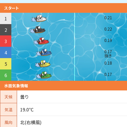
スタート
0.21
1
0.22
2
0.19
3
0.17
4
抜き
0.18
5
0.17
6
水面気象情報
曇り
天候
19.0℃
気温
北(右横風)
風向