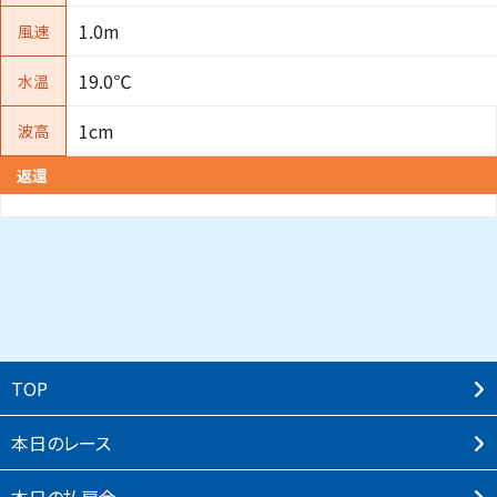
1.0m
風速
19.0℃
水温
1cm
波高
返還
TOP
本⽇のレース