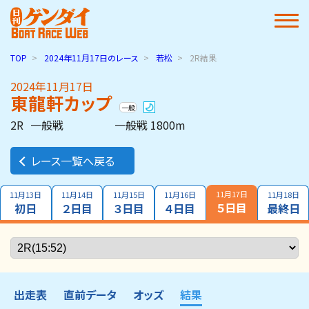
TOP
2024年11月17日
のレース
若松
2R結果
2024年11月17日
東龍軒カップ
一般
2R
一般戦
一般戦 1800m
レース一覧へ戻る
11月17日
11月13日
11月14日
11月15日
11月16日
11月18日
５日目
初日
２日目
３日目
４日目
最終日
出走表
直前データ
オッズ
結果