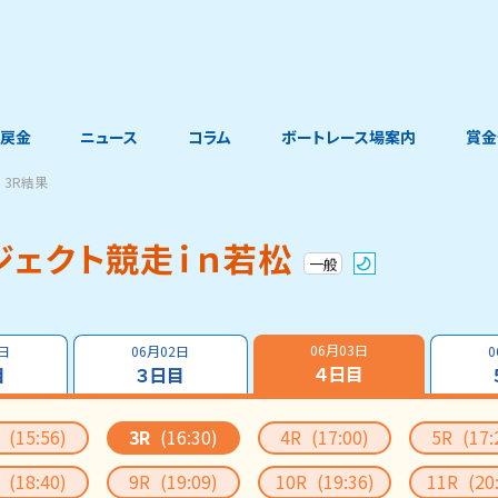
戻金
ニュース
コラム
ボートレース場案内
賞金
3R結果
ジェクト競走ｉｎ若松
一般
06月03日
1日
06月02日
0
４日目
目
３日目
R
(15:56)
3R
(16:30)
4R
(17:00)
5R
(17:
R
(18:40)
9R
(19:09)
10R
(19:36)
11R
(20