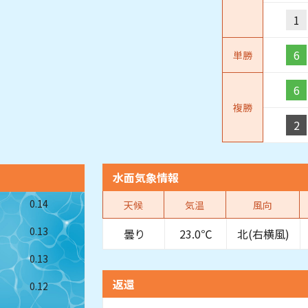
1
6
単勝
6
複勝
2
水面気象情報
0.14
天候
気温
風向
0.13
曇り
23.0℃
北(右横風)
0.13
返還
0.12