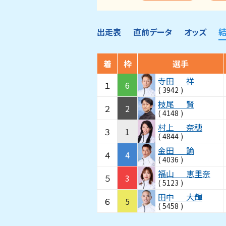
出走表
直前データ
オッズ
着
枠
選手
寺田
祥
１
6
(
3942
)
枝尾
賢
２
2
(
4148
)
村上
奈穂
３
1
(
4844
)
金田
諭
４
4
(
4036
)
福山
恵里奈
５
3
(
5123
)
田中
大輝
６
5
(
5458
)