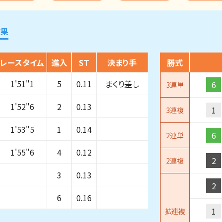
結果
レースタイム
進入
ST
決まり手
勝式
1'51"1
5
0.11
まくり差し
6
3連単
1'52"6
2
0.13
1
3連複
1'53"5
1
0.14
6
2連単
1'55"6
4
0.12
2
2連複
3
0.13
2
6
0.16
1
拡連複