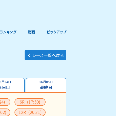
ランキング
動画
ピックアップ
レース一覧へ戻る
6月04日
06月05日
５日目
最終日
24)
6R
(17:50)
:02)
12R
(20:31)