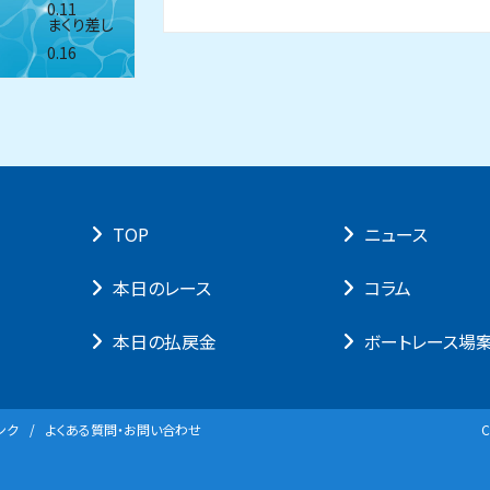
0.11
まくり差し
0.16
TOP
ニュース
本⽇のレース
コラム
本⽇の払戻⾦
ボートレース場
ンク
よくある質問・お問い合わせ
C