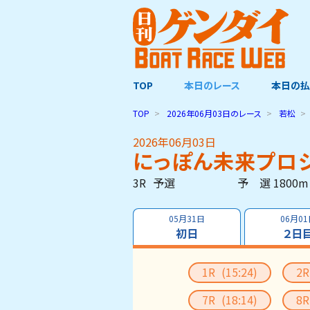
TOP
本日のレース
本日の払
TOP
2026年06月03日
のレース
若松
2026年06月03日
にっぽん未来プロ
3R
予選
予 選 1800m
05月31日
06月0
初日
２日
1R
(15:24)
2
7R
(18:14)
8