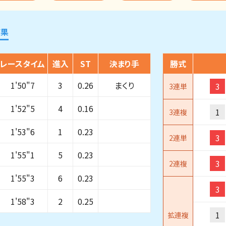
結果
レースタイム
進入
ST
決まり手
勝式
1'50"7
3
0.26
まくり
3
3連単
1'52"5
4
0.16
1
3連複
1'53"6
1
0.23
3
2連単
1'55"1
5
0.23
3
2連複
1'55"3
6
0.23
3
1'58"3
2
0.25
1
拡連複