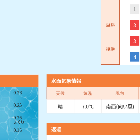
1
3
単勝
3
複勝
4
水面気象情報
0.23
天候
気温
風向
0.25
晴
7.0℃
南西(向い風)
0.26
まくり
返還
0.16