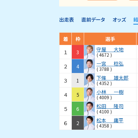
出走表
直前データ
オッズ
着
枠
選手
守屋
大地
１
3
(
4672
)
一宮
稔弘
２
4
(
3788
)
下條
雄太郎
３
1
(
4352
)
小林
一樹
４
5
(
4009
)
松田
隆司
５
6
(
4100
)
松本
庸平
６
2
(
4358
)