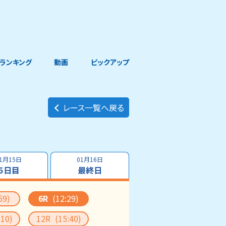
ランキング
動画
ピックアップ
レース一覧へ戻る
1月15日
01月16日
５日目
最終日
59)
6R
(12:29)
:10)
12R
(15:40)