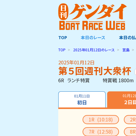
TOP
本日のレース
本日の払
TOP
2025年01月12日
のレース
宮島
2025年01月12日
第５回週刊大衆杯
6R
ランチ特賞
特賞戦 1800m
01月12
01月11日
２日
初日
1R
(10:18)
2
7R
(12:58)
8