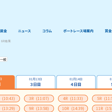
戻金
ニュース
コラム
ボートレース場案内
賞金
6R結果
一般
日
01月13日
01月14日
0
目
３日目
４日目
R
(10:43)
3R
(11:07)
4R
(11:33)
5R
(11:
R
(13:29)
9R
(13:58)
10R
(14:39)
11R
(15