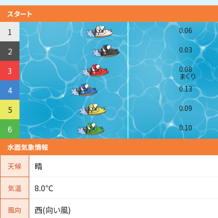
スタート
0.06
1
0.03
2
0.08
3
まくり
0.13
4
0.09
5
0.10
6
水面気象情報
晴
天候
8.0℃
気温
西(向い風)
風向