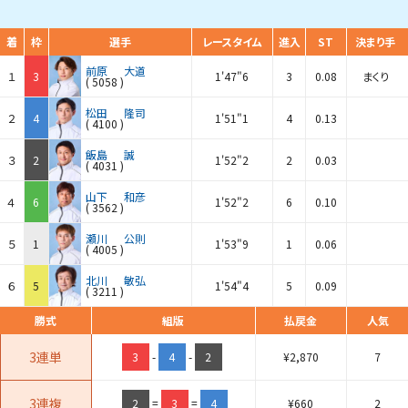
着
枠
選手
レースタイム
進入
ST
決まり手
前原
大道
１
3
1'47"6
3
0.08
まくり
(
5058
)
松田
隆司
２
4
1'51"1
4
0.13
(
4100
)
飯島
誠
３
2
1'52"2
2
0.03
(
4031
)
山下
和彦
４
6
1'52"2
6
0.10
(
3562
)
瀬川
公則
５
1
1'53"9
1
0.06
(
4005
)
北川
敏弘
６
5
1'54"4
5
0.09
(
3211
)
勝式
組版
払戻金
人気
3連単
3
-
4
-
2
¥
2,870
7
3連複
2
=
3
=
4
¥
660
2