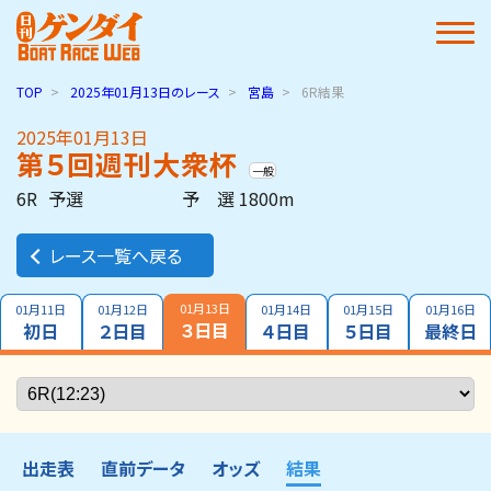
TOP
2025年01月13日
のレース
宮島
6R結果
2025年01月13日
第５回週刊大衆杯
一般
6R
予選
予 選 1800m
レース一覧へ戻る
01月13日
01月11日
01月12日
01月14日
01月15日
01月16日
３日目
初日
２日目
４日目
５日目
最終日
出走表
直前データ
オッズ
結果