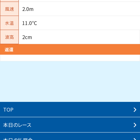
2.0m
風速
11.0℃
水温
2cm
波高
返還
TOP
本⽇のレース