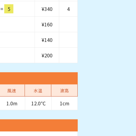
=
5
¥
340
4
¥
160
¥
140
¥
200
風速
水温
波高
1.0m
12.0℃
1cm