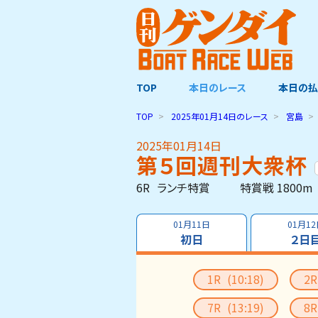
TOP
本日のレース
本日の払
TOP
2025年01月14日
のレース
宮島
2025年01月14日
第５回週刊大衆杯
6R
ランチ特賞
特賞戦 1800m
01月11日
01月1
初日
２日
1R
(10:18)
2
7R
(13:19)
8