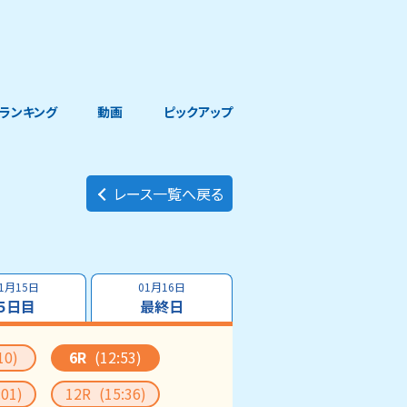
ランキング
動画
ピックアップ
レース一覧へ戻る
1月15日
01月16日
５日目
最終日
10)
6R
(12:53)
:01)
12R
(15:36)