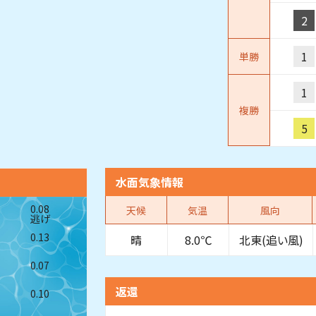
2
1
単勝
1
複勝
5
水面気象情報
0.08
天候
気温
風向
逃げ
0.13
晴
8.0℃
北東(追い風)
0.07
返還
0.10