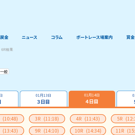
戻金
ニュース
コラム
ボートレース場案内
賞金
6R結果
一般
01月14日
2日
01月13日
0
４日目
目
３日目
R
(10:48)
3R
(11:18)
4R
(11:43)
5R
(12:
R
(13:43)
9R
(14:10)
10R
(14:34)
11R
(15