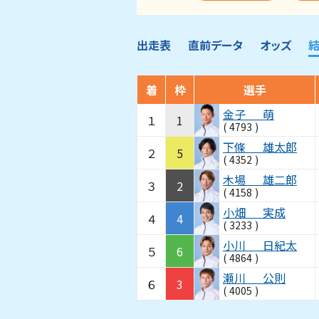
出走表
直前データ
オッズ
着
枠
選手
金子
萌
１
1
(
4793
)
下條
雄太郎
２
5
(
4352
)
木場
雄二郎
３
2
(
4158
)
小畑
実成
４
4
(
3233
)
小川
日紀太
５
6
(
4864
)
瀬川
公則
６
3
(
4005
)